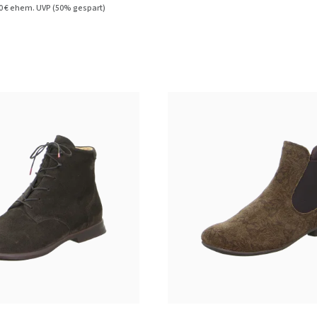
0 €
ehem. UVP
(50% gespart)
schwarz
33 Farben
ßen verfügbar
In vielen Größen verfügbar