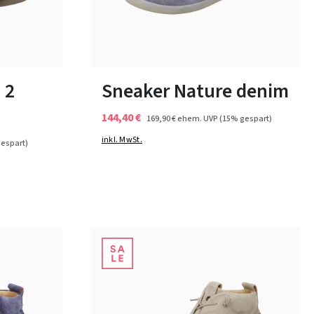
12 Farben
In vielen Größen verfügbar
 2
Sneaker Nature denim
144,40 €
169,90 €
ehem. UVP
(15% gespart)
inkl. MwSt.
espart)