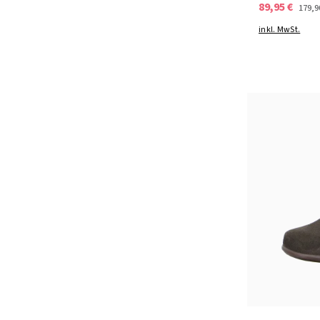
89,95 €
179,9
inkl. MwSt.
Farben
In vielen Grö