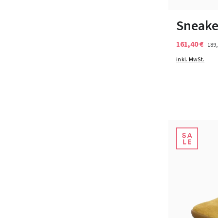
In vielen Grö
Sneake
161,40 €
189,
inkl. MwSt.