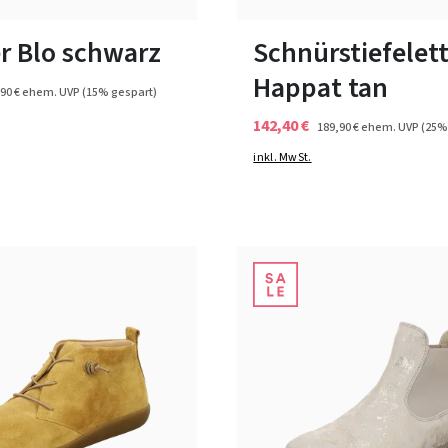
ßen verfügbar
In vielen Größen verfügbar
r Blo schwarz
Schnürstiefelet
Happat tan
90 €
ehem. UVP
(15% gespart)
142,40 €
189,90 €
ehem. UVP
(25%
inkl. MwSt.