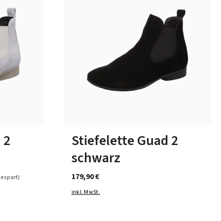
33 Farben
In vielen Größen verfügbar
 2
Stiefelette Guad 2
schwarz
179,90 €
espart)
inkl. MwSt.