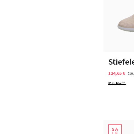
Farben
In vielen Grö
Stiefel
124,65 €
219,
inkl. MwSt.