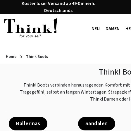
Kostenloser Versand ab 49 € innerh.
 Hauptinhalt springen
Zur Suche springen
Zur Hauptnavigation springen
Deutschlands
NEU
DAMEN
HE
Home
Think Boots
Think! B
Think! Boots verbinden herausragenden Komfort mit 
Tragegefühl, selbst an langen Wintertagen. Strapazierf
Think! Damen oder He
Ballerinas
Sandalen