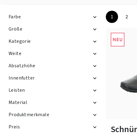
Farbe
1
2
Seite
Seite
Größe
Kategorie
Weite
Absatzhöhe
Innenfutter
Leisten
Material
Produktmerkmale
In vielen Grö
Schnür
Preis