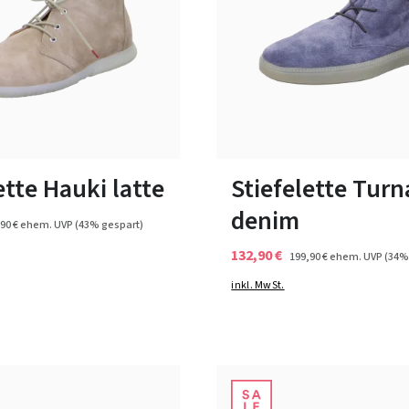
schwarz
7 Farben
ßen verfügbar
In vielen Größen verfügbar
ette Hauki latte
Stiefelette Turn
denim
90 €
ehem. UVP
(43% gespart)
132,90 €
199,90 €
ehem. UVP
(34%
inkl. MwSt.