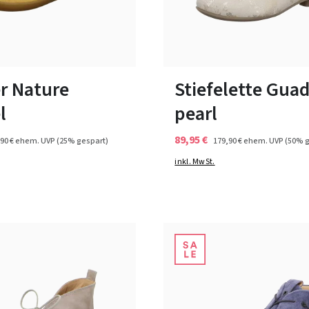
12 Farben
33 Farben
ßen verfügbar
37
r Nature
Stiefelette Guad
l
pearl
89,95 €
90 €
ehem. UVP
(25% gespart)
179,90 €
ehem. UVP
(50% g
inkl. MwSt.