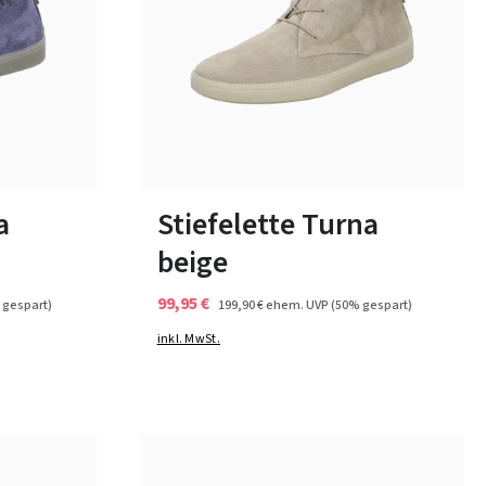
7 Farben
46½
a
Stiefelette Turna
beige
99,95 €
 gespart)
199,90 €
ehem. UVP
(50% gespart)
inkl. MwSt.