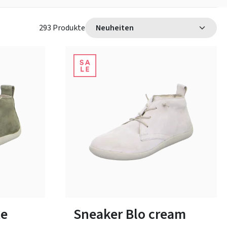
293 Produkte
arz
grün
blau
schwarz
Farben
38½
40
te
Sneaker Blo cream