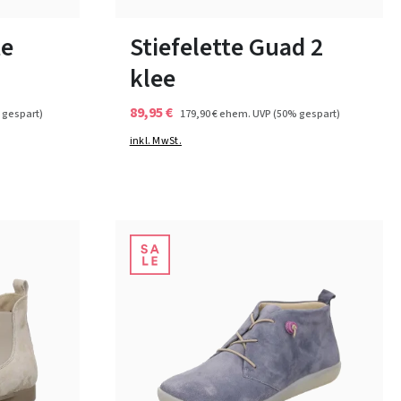
38½
te
Stiefelette Guad 2
klee
89,95 €
 gespart)
179,90 €
ehem. UVP
(50% gespart)
inkl. MwSt.