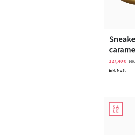
In vielen Grö
Sneake
carame
127,40 €
169,
inkl. MwSt.