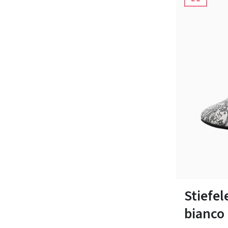
36½
37
Stiefel
bianco