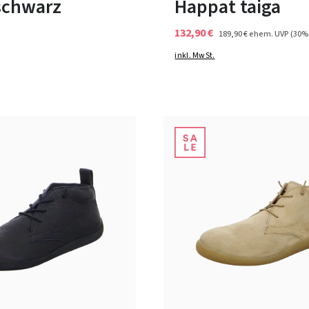
schwarz
Happat taiga
132,90 €
189,90 €
ehem. UVP
(30%
inkl. MwSt.
beige
grün
blau
grün
braun
schw
Farben