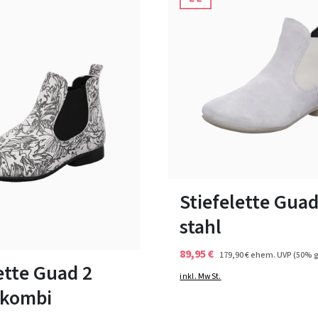
33 Farben
36½
37
Stiefelette Guad
33 Farben
stahl
89,95 €
179,90 €
ehem. UVP
(50% g
ette Guad 2
inkl. MwSt.
 kombi