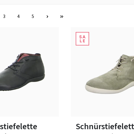
3
4
5
Seite
Seite
Seite
braun
beige
schw
Farben
ßen verfügbar
In vielen Größen verfügbar
stiefelette
Schnürstiefelet