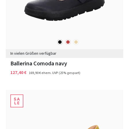
schwarz
rot
beige
Farben
In vielen Größen verfügbar
Ballerina Comoda navy
127,40 €
169,90 €
ehem. UVP
(25% gespart)