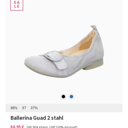
schwarz
blau
Farben
36½
37
37½
Ballerina Guad 2 stahl
84,95 €
169,90 €
ehem. UVP
(50% gespart)