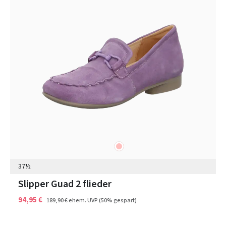
rosa
Farben
37½
Slipper Guad 2 flieder
94,95 €
189,90 €
ehem. UVP
(50% gespart)