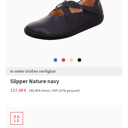
blau
rot
beige
schwarz
Farben
In vielen Größen verfügbar
Slipper Nature navy
127,40 €
149,90 €
ehem. UVP
(15% gespart)