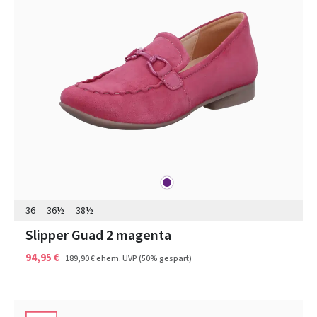
lila
Farben
36
36½
38½
Slipper Guad 2 magenta
94,95 €
189,90 €
ehem. UVP
(50% gespart)