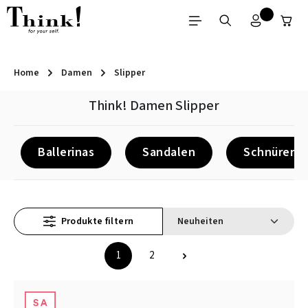
Zum Hauptinhalt springen
Home
Damen
Slipper
Think! Damen Slipper
Ballerinas
Sandalen
Schnürer
Produkte filtern
1
2
Seite
Seite