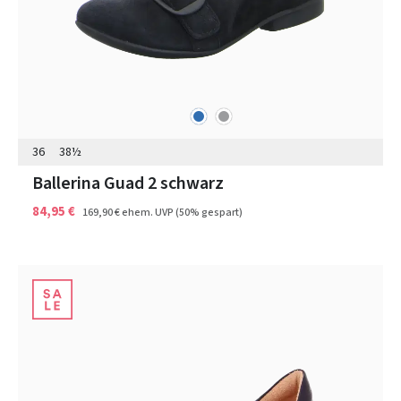
blau
grau
Farben
36
38½
Ballerina Guad 2 schwarz
84,95 €
169,90 €
ehem. UVP
(50% gespart)