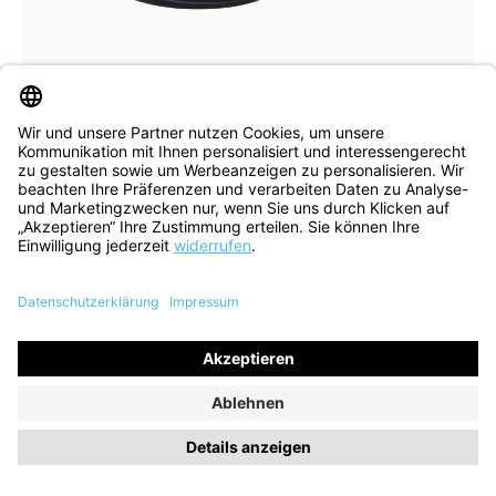
blau
Farben
In vielen Größen verfügbar
Slipper Guad 2 schwarz
152,90 €
179,90 €
ehem. UVP
(15% gespart)