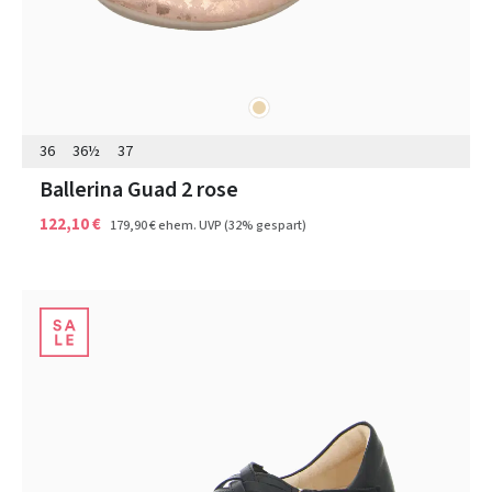
beige
Farben
36
36½
37
Ballerina Guad 2 rose
122,10 €
179,90 €
ehem. UVP
(32% gespart)