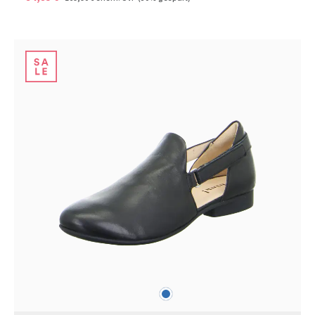
blau
Farben