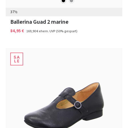
Farben
37½
Ballerina Guad 2 marine
84,95 €
169,90 €
ehem. UVP
(50% gespart)