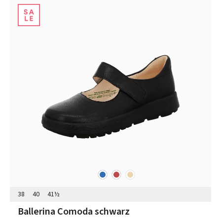
blau
rot
beige
Farben
38
40
41½
Ballerina Comoda schwarz