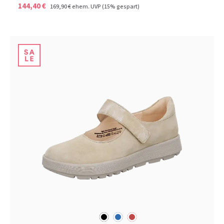
144,40 €
169,90 €
ehem. UVP
(15% gespart)
schwarz
blau
rot
Farben