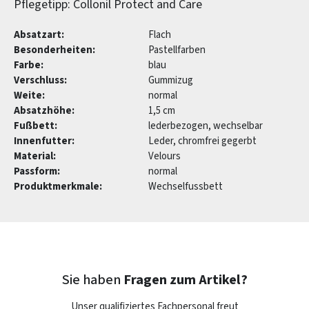
Pflegetipp: Collonil Protect and Care
Absatzart:
Flach
Besonderheiten:
Pastellfarben
Farbe:
blau
Verschluss:
Gummizug
Weite:
normal
Absatzhöhe:
1,5 cm
Fußbett:
lederbezogen, wechselbar
Innenfutter:
Leder, chromfrei gegerbt
Material:
Velours
Passform:
normal
Produktmerkmale:
Wechselfussbett
Sie haben
Fragen zum Artikel?
Unser qualifiziertes Fachpersonal freut