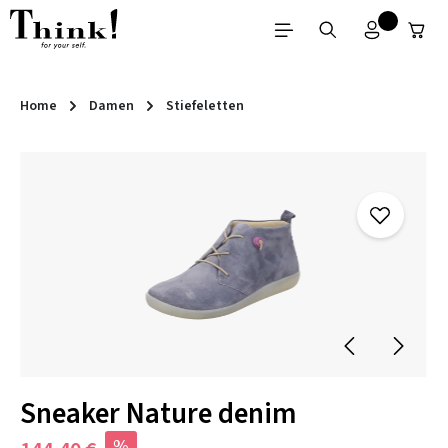
Zum Hauptinhalt springen
Home
Damen
Stiefeletten
Bildergalerie überspringen
Sneaker Nature denim
%