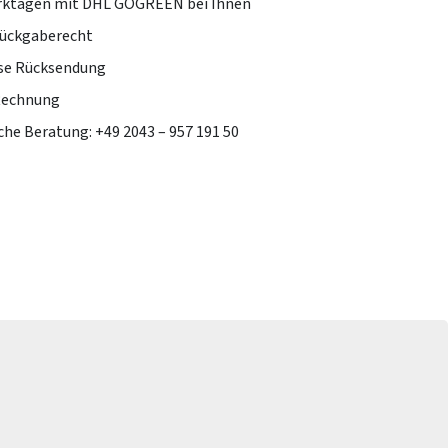
erktagen mit DHL GOGREEN bei Ihnen
Rückgaberecht
se Rücksendung
Rechnung
che Beratung: +49 2043 – 957 191 50