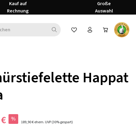
Kauf auf
Große
Rechnung
Auswahl
Du hast 0 Produkte auf dem Mer
ürstiefelette Happat
a
 €
%
189,90 €
ehem. UVP
(30% gespart)