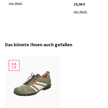
inkl. MwSt.
19,90 €
inkl. MwSt.
Produktgalerie überspringen
Das könnte Ihnen auch gefallen
blau
braun
Farben