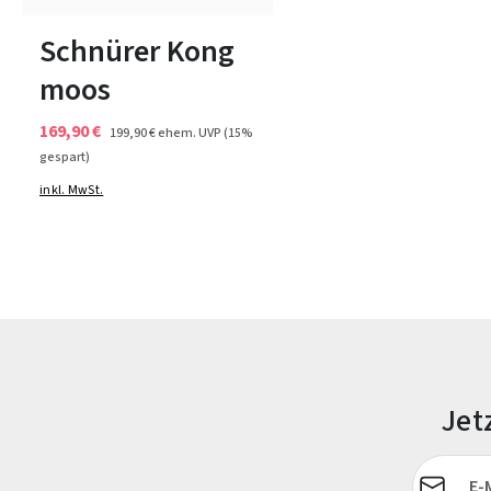
In vielen Größen verfügbar
Schnürer Kong
moos
169,90 €
199,90 €
ehem. UVP
(15%
gespart)
inkl. MwSt.
Jet
E-Mail-Adr