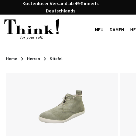
Kostenloser Versand ab 49 € innerh.
 Hauptinhalt springen
Zur Suche springen
Zur Hauptnavigation springen
Deutschlands
NEU
DAMEN
HE
Home
Herren
Stiefel
Bildergalerie überspringen