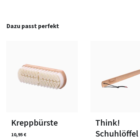
Produktgalerie überspringen
Dazu passt perfekt
Kreppbürste
Think!
Schuhlöffel
10,95 €