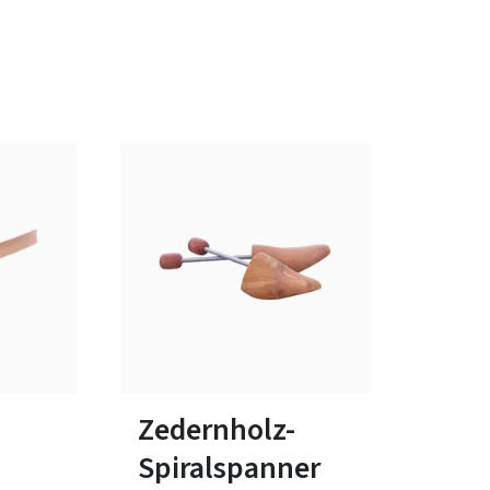
In vielen Größen verfügbar
Zedernholz-
Spiralspanner