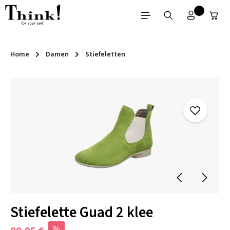
Zum Hauptinhalt springen
Home
Damen
Stiefeletten
Bildergalerie überspringen
Stiefelette Guad 2 klee
%