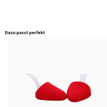
Produktgalerie überspringen
Dazu passt perfekt