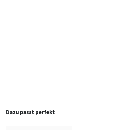
Produktgalerie überspringen
Dazu passt perfekt