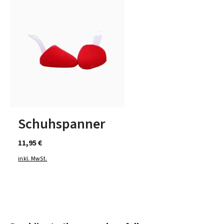
1
2
3
Schuhspanner
11,95 €
inkl. MwSt.