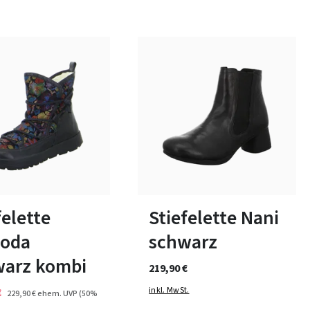
beige
grün
schwarz
Farben
In vielen Größen verfügbar
felette
Stiefelette Nani
oda
schwarz
warz kombi
219,90 €
inkl. MwSt.
€
229,90 €
ehem. UVP
(50%