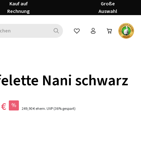
Kauf auf
Große
Rechnung
Auswahl
Du hast 0 Produkte auf dem Mer
felette Nani schwarz
 €
%
249,90 €
ehem. UVP
(36% gespart)