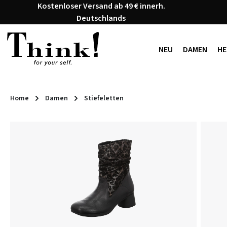
Kostenloser Versand ab 49 € innerh.
 Hauptinhalt springen
Zur Suche springen
Zur Hauptnavigation springen
Deutschlands
NEU
DAMEN
HE
Home
Damen
Stiefeletten
Bildergalerie überspringen