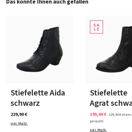
Produktgalerie überspringen
Das könnte Ihnen auch gefallen
braun
grün
Farben
In vielen Größen verfügbar
In vielen Größen verfüg
Stiefelette Aida
Stiefelette
schwarz
Agrat schw
229,90 €
195,40 €
229,90 €
ehem.
gespart)
inkl. MwSt.
inkl. MwSt.