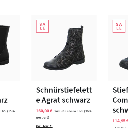
Farben
bar
36
36½
37½
42½
Schnürstiefelett
Stie
arz
e Agrat schwarz
Com
sch
160,00 €
 UVP
(15%
249,90 €
ehem. UVP
(36%
gespart)
114,95 
inkl. MwSt.
gespart)