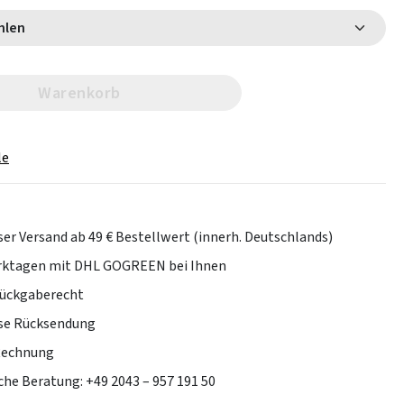
 wählen
Warenkorb
le
er Versand ab 49 € Bestellwert (innerh. Deutschlands)
erktagen mit DHL GOGREEN bei Ihnen
Rückgaberecht
se Rücksendung
Rechnung
che Beratung: +49 2043 – 957 191 50