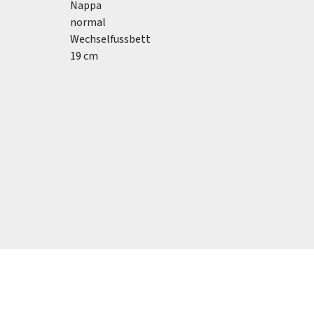
Nappa
normal
Wechselfussbett
19 cm