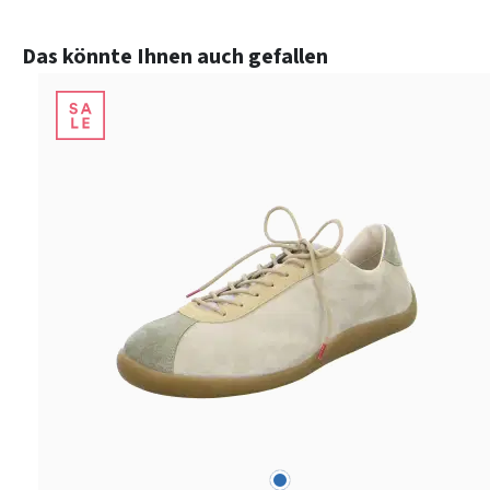
Produktgalerie überspringen
Das könnte Ihnen auch gefallen
blau
Farben