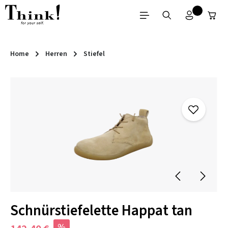
Zum Hauptinhalt springen
Home
Herren
Stiefel
Bildergalerie überspringen
Schnürstiefelette Happat tan
%