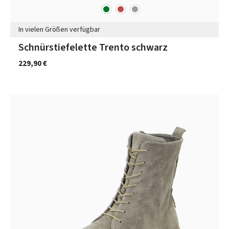
grün
rot
grau
Farben
In vielen Größen verfügbar
Schnürstiefelette Trento schwarz
229,90 €