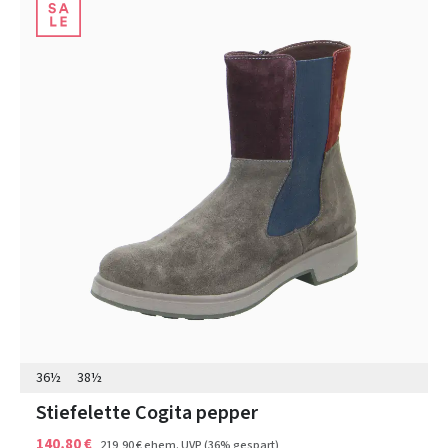
36½
38½
Stiefelette Cogita pepper
140,80 €
219,90 €
ehem. UVP
(36% gespart)