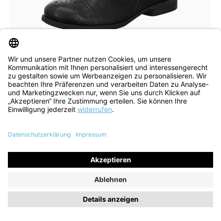
braun
grün
Farben
In vielen Größen verfügbar
Stiefelette Agrat schwarz
195,40 €
229,90 €
ehem. UVP
(15% gespart)