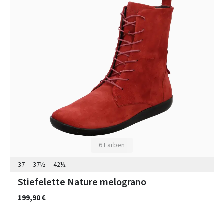
6 Farben
37
37½
42½
Stiefelette Nature melograno
199,90 €