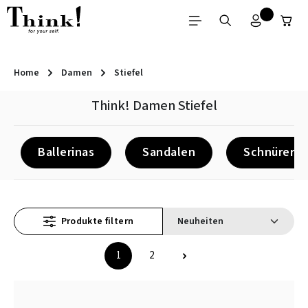
Zum Hauptinhalt springen
Home
Damen
Stiefel
Think! Damen Stiefel
Ballerinas
Sandalen
Schnürer
Produkte filtern
1
2
Seite
Seite