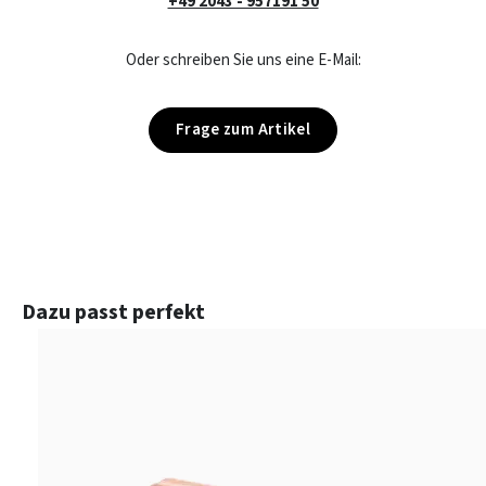
+49 2043 - 957191 50
Oder schreiben Sie uns eine E-Mail:
Frage zum Artikel
Produktgalerie überspringen
Dazu passt perfekt