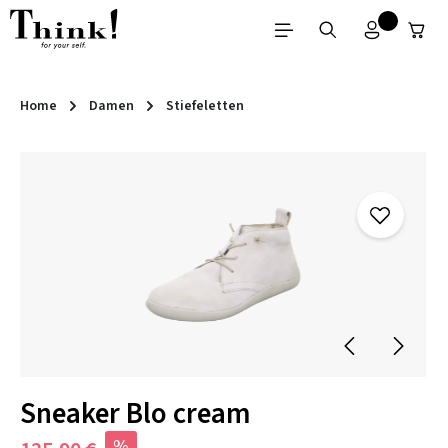
Zum Hauptinhalt springen
Home
Damen
Stiefeletten
Bildergalerie überspringen
Sneaker Blo cream
%