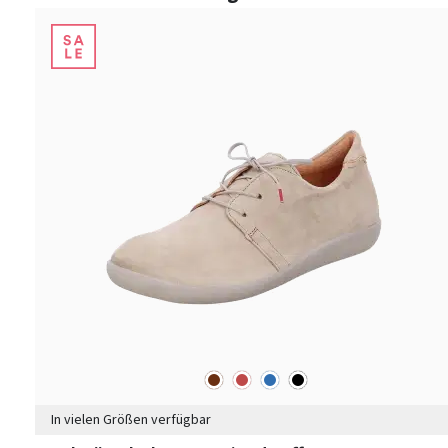
braun
rot
blau
schwarz
Farben
In vielen Größen verfügbar