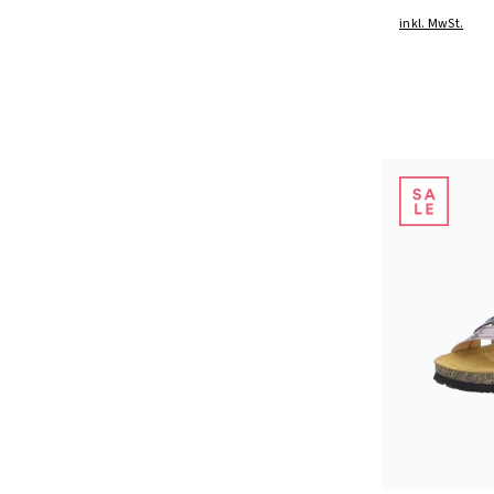
inkl. MwSt.
Farben
In vielen Grö