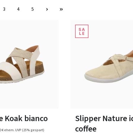
3
4
5
Seite
Seite
Seite
schwarz
braun
blau
rot
schw
Farben
In vielen Größen verfügbar
e Koak bianco
Slipper Nature i
coffee
0 €
ehem. UVP
(25% gespart)