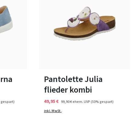
blau
Farben
In vielen Größen verfügbar
rna
Pantolette Julia
flieder kombi
49,95 €
 gespart)
99,90 €
ehem. UVP
(50% gespart)
inkl. MwSt.