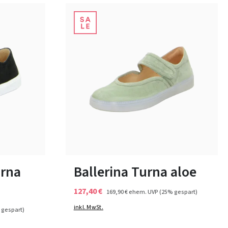
schwarz
beige
Farben
In vielen Größen verfügbar
rna
Ballerina Turna aloe
127,40 €
169,90 €
ehem. UVP
(25% gespart)
inkl. MwSt.
 gespart)