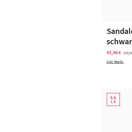
Farben
In vielen Grö
Sandal
schwar
97,90 €
139,9
inkl. MwSt.