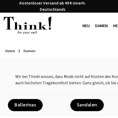
Kostenloser Versand ab 49 € innerh.
 Hauptinhalt springen
Zur Suche springen
Zur Hauptnavigation springen
Deutschlands
NEU
DAMEN
HE
Home
Damen
Wir bei Think! wissen, dass Mode nicht auf Kosten des K
auch höchsten Tragekomfort bieten. Ganz gleich, ob Sie 
Ballerinas
Sandalen