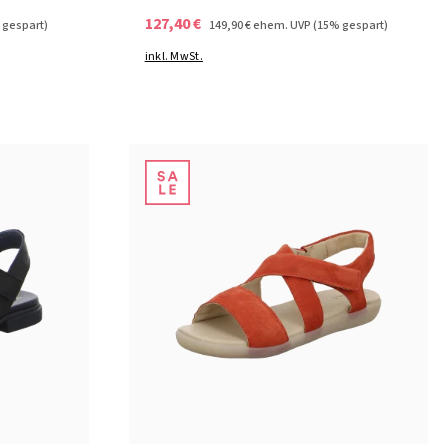
127,40 €
 gespart)
149,90 €
ehem. UVP
(15% gespart)
inkl. MwSt.
schwarz
braun
Farben
In vielen Größen verfügbar