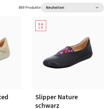
869 Produkte
arz
beige
rot
Farben
In vielen Größen verfügbar
ced
Slipper Nature
schwarz