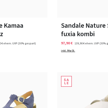
schwarz
blau
beige
lila
blau
weiß
Farben
ßen verfügbar
In vielen Größen verfügbar
e Kamaa
Sandale Nature
z
fuxia kombi
97,90 €
0 €
ehem. UVP
(30% gespart)
139,90 €
ehem. UVP
(30% g
inkl. MwSt.