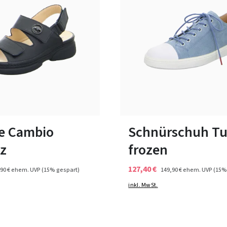
17 Farben
ßen verfügbar
In vielen Größen verfügbar
e Cambio
Schnürschuh Tu
z
frozen
127,40 €
90 €
ehem. UVP
(15% gespart)
149,90 €
ehem. UVP
(15%
inkl. MwSt.