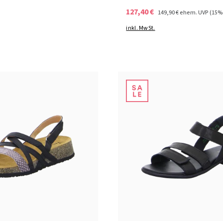
127,40 €
149,90 €
ehem. UVP
(15%
inkl. MwSt.
grün
6 Farben
ßen verfügbar
37
42