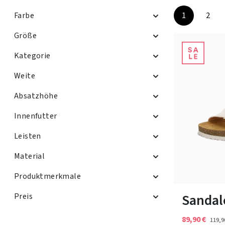
Farbe
1
2
Seite
Seite
Größe
Kategorie
Weite
Absatzhöhe
Innenfutter
Leisten
Material
Farben
Produktmerkmale
40
42
Sandal
Preis
89,90 €
119,9