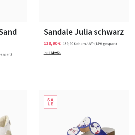
6 Farben
In vielen Größen verfügbar
 Sand
Sandale Julia schwarz
118,90 €
139,90 €
ehem. UVP
(15% gespart)
inkl. MwSt.
espart)