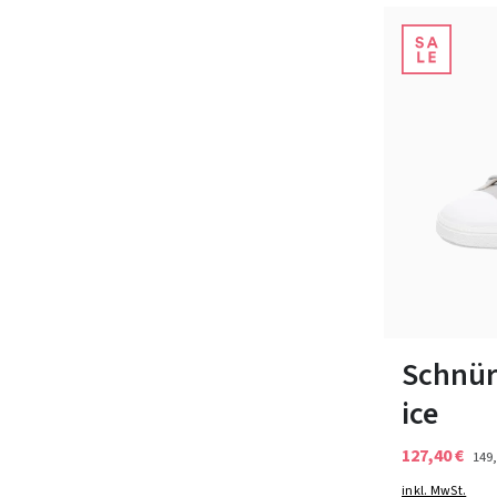
In vielen Grö
Schnür
ice
127,40 €
149,
inkl. MwSt.