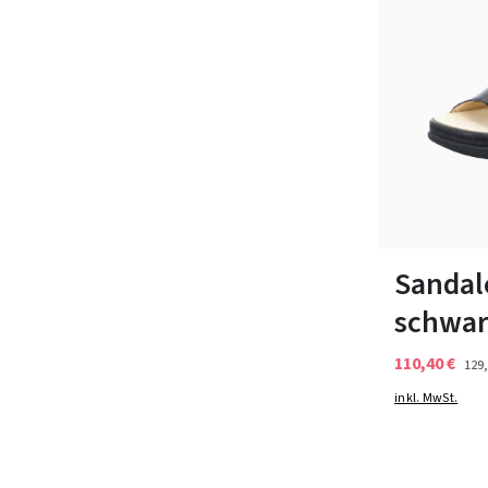
In vielen Grö
Sandal
schwar
110,40 €
129,
inkl. MwSt.