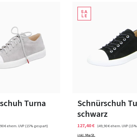
17 Farben
17 Farben
ßen verfügbar
In vielen Größen verfügbar
schuh Turna
Schnürschuh Tu
schwarz
127,40 €
90 €
ehem. UVP
(15% gespart)
149,90 €
ehem. UVP
(15%
inkl. MwSt.