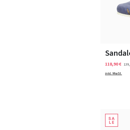
In vielen Grö
Sandal
118,90 €
139,
inkl. MwSt.