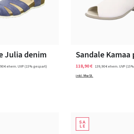
6 Farben
9 Farben
ßen verfügbar
In vielen Größen verfügbar
e Julia denim
Sandale Kamaa
118,90 €
90 €
ehem. UVP
(15% gespart)
139,90 €
ehem. UVP
(15%
inkl. MwSt.