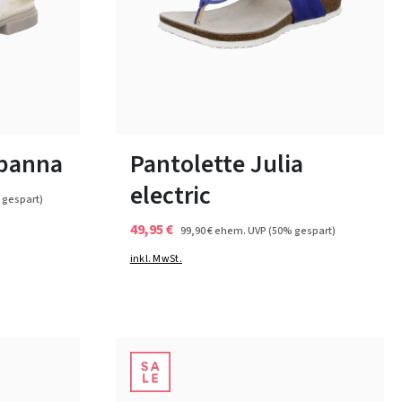
lila
Farben
36
42
43
 panna
Pantolette Julia
electric
 gespart)
49,95 €
99,90 €
ehem. UVP
(50% gespart)
inkl. MwSt.