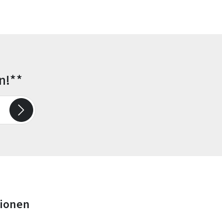
n!**
tionen