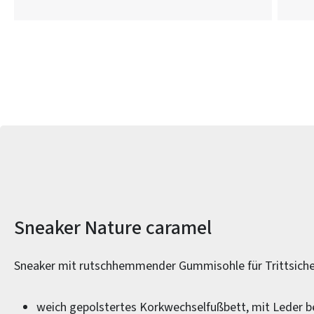
Produktinformationen
Sneaker Nature caramel
Sneaker mit rutschhemmender Gummisohle für Trittsiche
weich gepolstertes Korkwechselfußbett, mit Leder 