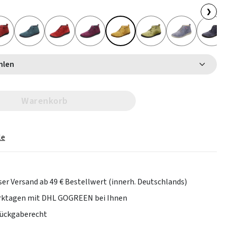
❯
 wählen
Warenkorb
le
er Versand ab 49 € Bestellwert (innerh. Deutschlands)
erktagen mit DHL GOGREEN bei Ihnen
Rückgaberecht