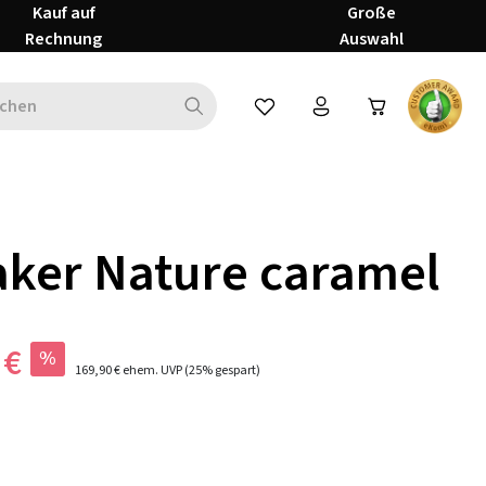
Kauf auf
Große
Rechnung
Auswahl
Du hast 0 Produkte auf dem Mer
ker Nature caramel
 €
%
169,90 €
ehem. UVP
(25% gespart)