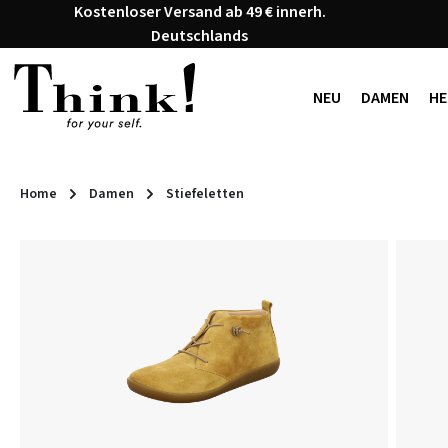
Kostenloser Versand ab 49 € innerh.
 Hauptinhalt springen
Zur Suche springen
Zur Hauptnavigation springen
Deutschlands
NEU
DAMEN
HE
Home
Damen
Stiefeletten
Bildergalerie überspringen