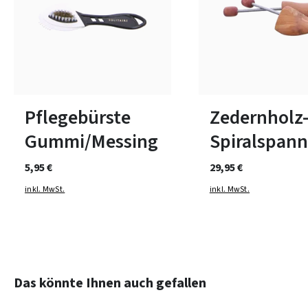
In vielen Größen verfüg
Pflegebürste
Zedernholz
Gummi/Messing
Spiralspann
5,95 €
29,95 €
inkl. MwSt.
inkl. MwSt.
Produktgalerie überspringen
Das könnte Ihnen auch gefallen