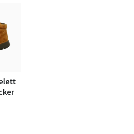
bar
elett
cker