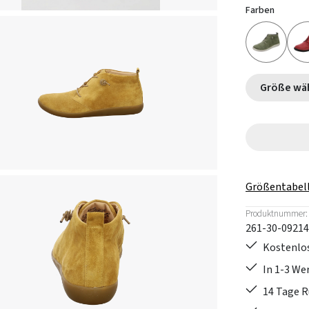
Farben
Größe
Größentabel
Produktnummer:
261-30-09214
Kostenlos
In 1-3 W
14 Tage 