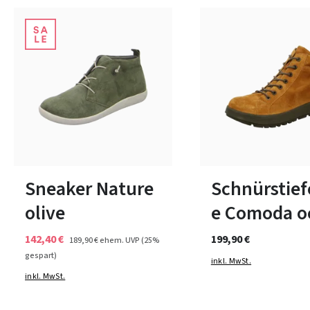
12 Farben
11 Farben
In vielen Größen verfügbar
In vielen Größen verfüg
Sneaker Nature
Schnürstief
olive
e Comoda o
142,40 €
199,90 €
189,90 €
ehem. UVP
(25%
gespart)
inkl. MwSt.
inkl. MwSt.