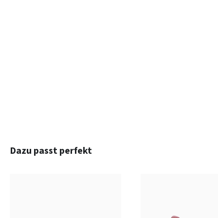
Produktgalerie überspringen
Dazu passt perfekt