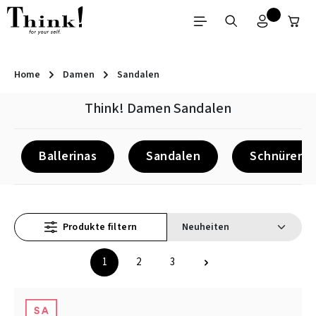
Zum Hauptinhalt springen
Home
Damen
Sandalen
Think! Damen Sandalen
Ballerinas
Sandalen
Schnürer
Produkte filtern
1
2
3
Seite
Seite
Seite