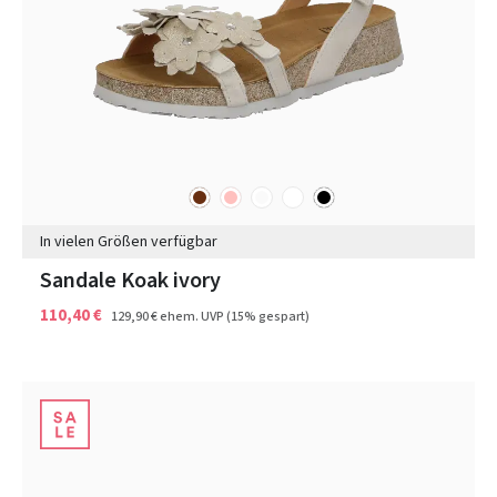
braun
rosa
sonstige
weiß
schwarz
Farben
In vielen Größen verfügbar
Sandale Koak ivory
110,40 €
129,90 €
ehem. UVP
(15% gespart)