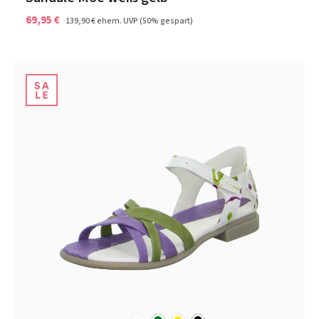
69,95 €
139,90 €
ehem. UVP
(50% gespart)
sonstige
grün
gelb
schwarz