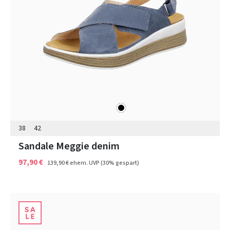
schwarz
Farben
38
42
Sandale Meggie denim
97,90 €
139,90 €
ehem. UVP
(30% gespart)