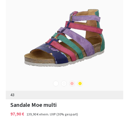
weiß
sonstige
rosa
gelb
Farben
43
Sandale Moe multi
97,90 €
139,90 €
ehem. UVP
(30% gespart)