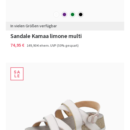
sonstige
lila
grün
schwarz
Farben
In vielen Größen verfügbar
Sandale Kamaa limone multi
74,95 €
149,90 €
ehem. UVP
(50% gespart)