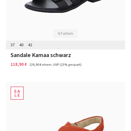
6 Farben
37
40
42
Sandale Kamaa schwarz
118,90 €
139,90 €
ehem. UVP
(15% gespart)