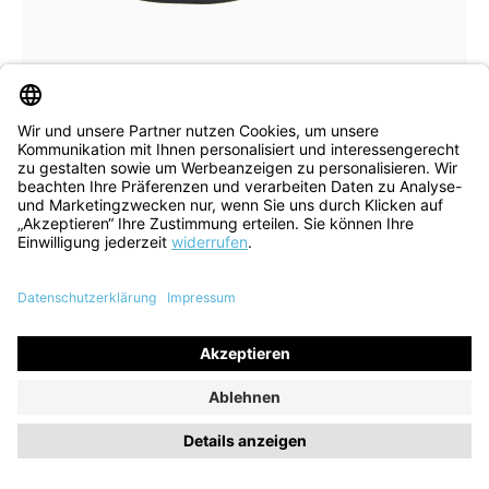
In vielen Größen verfügbar
Sandale Kamaa schwarz
97,90 €
139,90 €
ehem. UVP
(30% gespart)