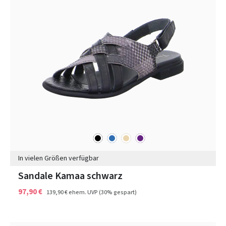
schwarz
blau
beige
lila
Farben
In vielen Größen verfügbar
Sandale Kamaa schwarz
97,90 €
139,90 €
ehem. UVP
(30% gespart)