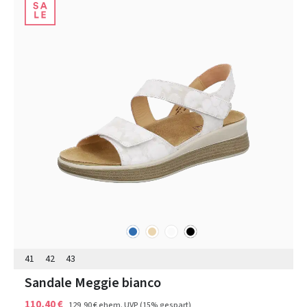
blau
beige
sonstige
schwarz
Farben
41
42
43
Sandale Meggie bianco
110,40 €
129,90 €
ehem. UVP
(15% gespart)