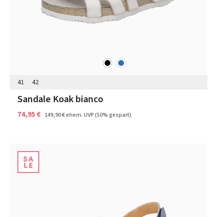
schwarz
blau
Farben
41
42
Sandale Koak bianco
74,95 €
149,90 €
ehem. UVP
(50% gespart)