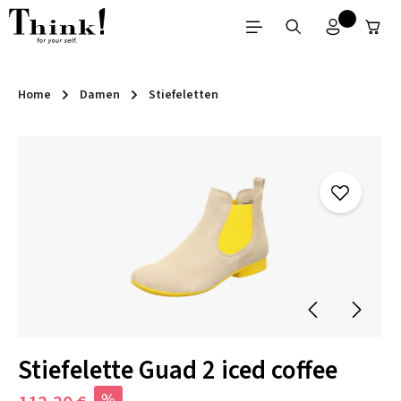
Zum Hauptinhalt springen
Home
Damen
Stiefeletten
Bildergalerie überspringen
Stiefelette Guad 2 iced coffee
%