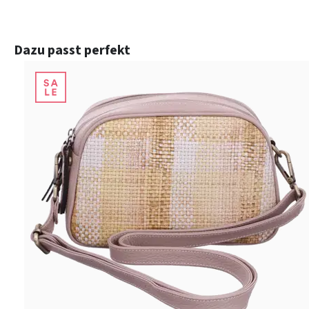
Produktgalerie überspringen
Dazu passt perfekt