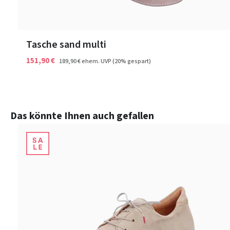
Tasche sand multi
151,90 €
189,90 €
ehem. UVP
(20% gespart)
Produktgalerie überspringen
Das könnte Ihnen auch gefallen