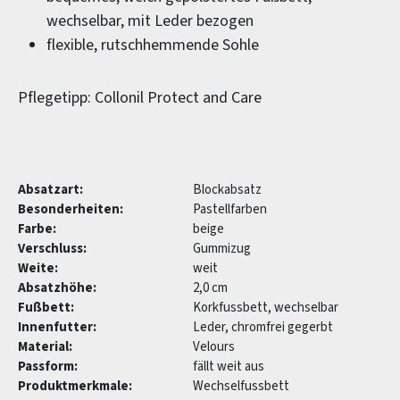
wechselbar, mit Leder bezogen
flexible, rutschhemmende Sohle
Pflegetipp: Collonil Protect and Care
Absatzart:
Blockabsatz
Besonderheiten:
Pastellfarben
Farbe:
beige
Verschluss:
Gummizug
Weite:
weit
Absatzhöhe:
2,0 cm
Fußbett:
Korkfussbett, wechselbar
Innenfutter:
Leder, chromfrei gegerbt
Material:
Velours
Passform:
fällt weit aus
Produktmerkmale:
Wechselfussbett