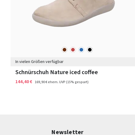
braun
rot
blau
schwarz
Farben
In vielen Größen verfügbar
Schnürschuh Nature iced coffee
144,40 €
169,90 €
ehem. UVP
(15% gespart)
Newsletter