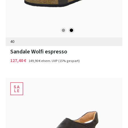
grau
schwarz
Farben
40
Sandale Wolfi espresso
127,40 €
149,90 €
ehem. UVP
(15% gespart)