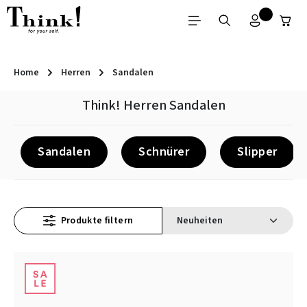
Zum Hauptinhalt springen
Home
Herren
Sandalen
Think! Herren Sandalen
Sandalen
Schnürer
Slipper
Produkte filtern