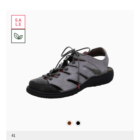
braun
schwarz
Farben
41