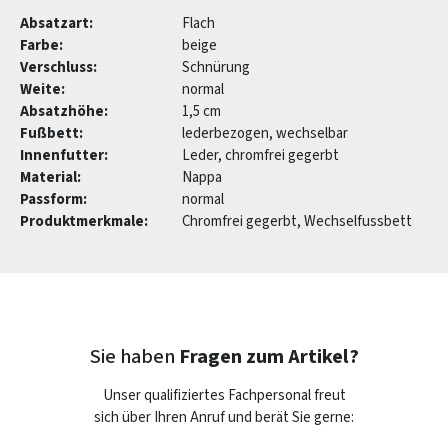
Absatzart:
Flach
Farbe:
beige
Verschluss:
Schnürung
Weite:
normal
Absatzhöhe:
1,5 cm
Fußbett:
lederbezogen, wechselbar
Innenfutter:
Leder, chromfrei gegerbt
Material:
Nappa
Passform:
normal
Produktmerkmale:
Chromfrei gegerbt, Wechselfussbett
Sie haben
Fragen zum Artikel?
Unser qualifiziertes Fachpersonal freut
sich über Ihren Anruf und berät Sie gerne: