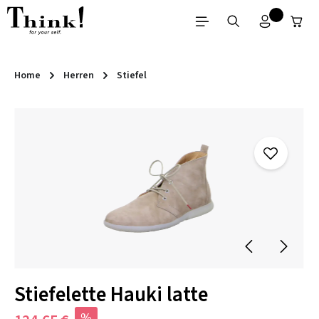
Zum Hauptinhalt springen
Home
Herren
Stiefel
Bildergalerie überspringen
Stiefelette Hauki latte
%