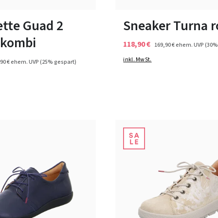
ßen verfügbar
In vielen Größen verfügbar
ette Guad 2
Sneaker Turna r
c kombi
118,90 €
169,90 €
ehem. UVP
(30%
inkl. MwSt.
90 €
ehem. UVP
(25% gespart)