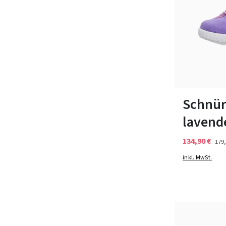
In vielen Grö
Schnür
lavend
134,90 €
179,
inkl. MwSt.