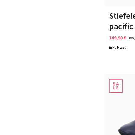
In vielen Grö
Stiefel
pacifi
149,90 €
199,
inkl. MwSt.