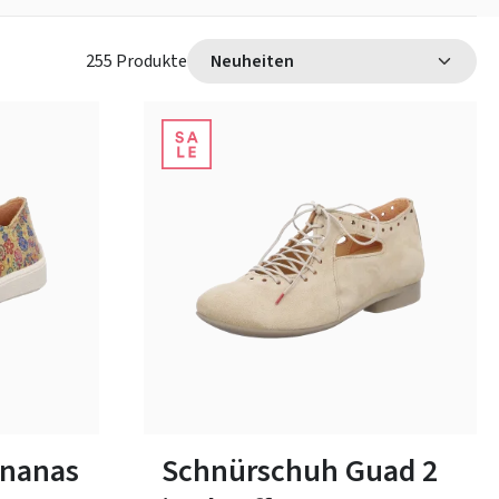
255 Produkte
blau
beige
rot
schwarz
Farben
In vielen Größen verfügbar
ananas
Schnürschuh Guad 2