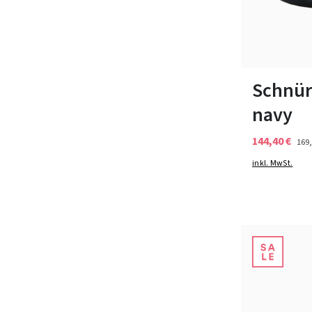
Farben
In vielen Grö
Schnür
navy
144,40 €
169,
inkl. MwSt.