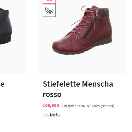
schwarz
grün
blau
Farben
36
36½
42
te
Stiefelette Menscha
rosso
109,95 €
219,90 €
ehem. UVP
(50% gespart)
inkl. MwSt.