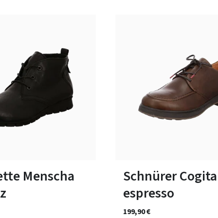
blau
grün
blau
schwar
Farben
ßen verfügbar
In vielen Größen verfügbar
lette Menscha
Schnürer Cogita
z
espresso
199,90 €