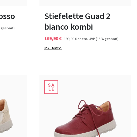
In vielen Größen verfügbar
osso
Stiefelette Guad 2
bianco kombi
 gespart)
169,90 €
199,90 €
ehem. UVP
(15% gespart)
inkl. MwSt.