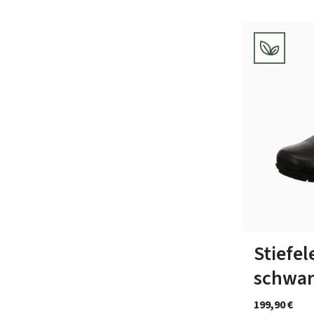
Farben
In vielen Grö
Stiefe
schwar
199,90 €