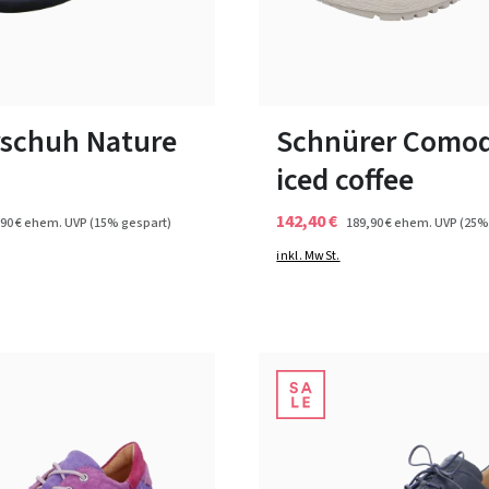
braun
beige
rot
schwarz
7 Farben
ßen verfügbar
In vielen Größen verfügbar
schuh Nature
Schnürer Como
iced coffee
142,40 €
90 €
ehem. UVP
(15% gespart)
189,90 €
ehem. UVP
(25%
inkl. MwSt.