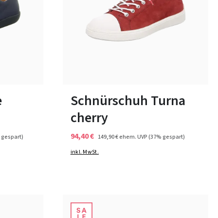
17 Farben
In vielen Größen verfügbar
e
Schnürschuh Turna
cherry
94,40 €
 gespart)
149,90 €
ehem. UVP
(37% gespart)
inkl. MwSt.