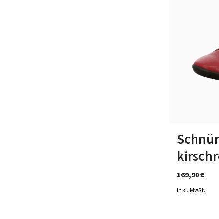
In vielen Grö
Schnür
kirschr
169,90 €
inkl. MwSt.