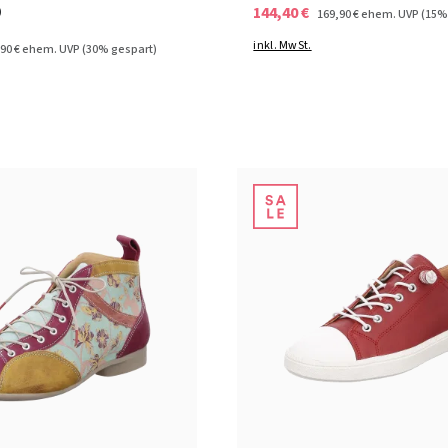
o
144,40 €
169,90 €
ehem. UVP
(15%
inkl. MwSt.
90 €
ehem. UVP
(30% gespart)
12 Farben
9 Farben