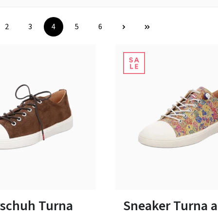
2
3
4
5
6
Seite
Seite
Seite
Seite
Seite
17 Farben
9 Farben
ßen verfügbar
In vielen Größen verfügbar
schuh Turna
Sneaker Turna 