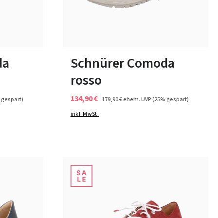
8 Farben
In vielen Größen verfügbar
da
Schnürer Comoda
rosso
134,90 €
 gespart)
179,90 €
ehem. UVP
(25% gespart)
inkl. MwSt.