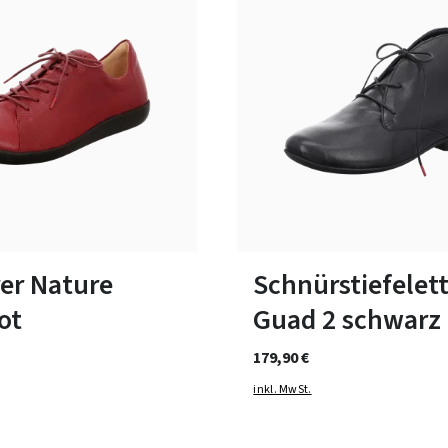
schwarz
blau
Farben
7 Farben
ßen verfügbar
In vielen Größen verfügbar
er Nature
Schnürstiefelet
ot
Guad 2 schwarz
179,90 €
inkl. MwSt.