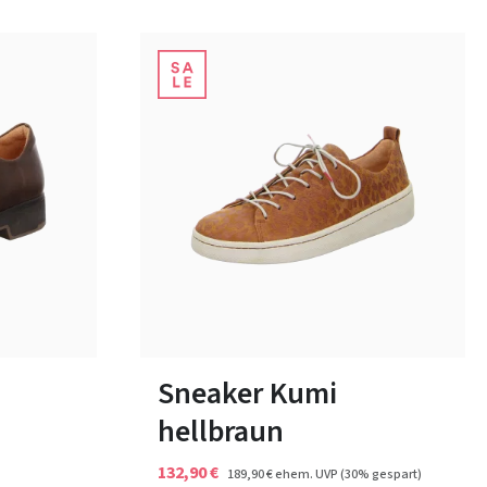
z
7 Farben
In vielen Größen verfügbar
Sneaker Kumi
hellbraun
132,90 €
189,90 €
ehem. UVP
(30% gespart)