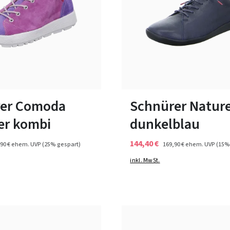
7 Farben
7 Farben
ßen verfügbar
In vielen Größen verfügbar
er Comoda
Schnürer Natur
er kombi
dunkelblau
144,40 €
90 €
ehem. UVP
(25% gespart)
169,90 €
ehem. UVP
(15%
inkl. MwSt.