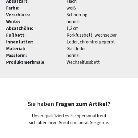
Absatzart:
Flach
Farbe:
weiß
Verschluss:
Schnürung
Weite:
normal
Absatzhöhe:
1,2 cm
Fußbett:
Korkfussbett, wechselbar
Innenfutter:
Leder, chromfrei gegerbt
Material:
Glattleder
Passform:
normal
Produktmerkmale:
Wechselfussbett
Sie haben
Fragen zum Artikel?
Unser qualifiziertes Fachpersonal freut
sich über Ihren Anruf und berät Sie gerne: