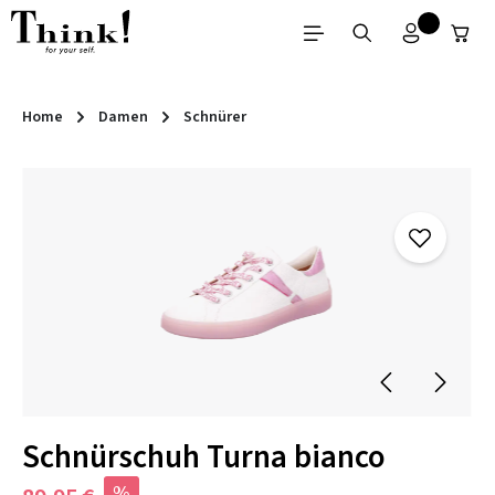
Zum Hauptinhalt springen
Home
Damen
Schnürer
Bildergalerie überspringen
Schnürschuh Turna bianco
%