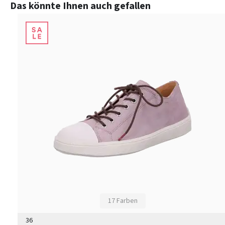
Produktgalerie überspringen
Das könnte Ihnen auch gefallen
17 Farben
36