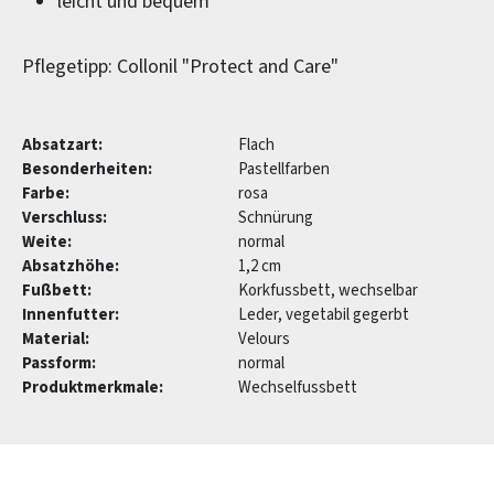
leicht und bequem
Pflegetipp: Collonil "Protect and Care"
Absatzart:
Flach
Besonderheiten:
Pastellfarben
Farbe:
rosa
Verschluss:
Schnürung
Weite:
normal
Absatzhöhe:
1,2 cm
Fußbett:
Korkfussbett, wechselbar
Innenfutter:
Leder, vegetabil gegerbt
Material:
Velours
Passform:
normal
Produktmerkmale:
Wechselfussbett