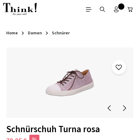
Zum Hauptinhalt springen
Home
Damen
Schnürer
Bildergalerie überspringen
Schnürschuh Turna rosa
%