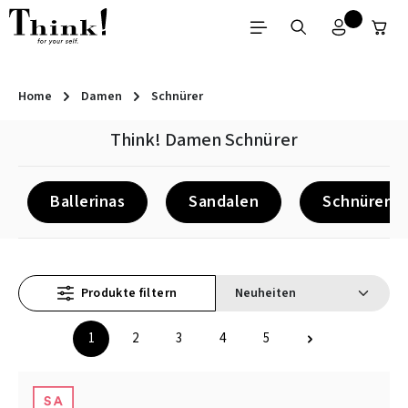
Zum Hauptinhalt springen
Home
Damen
Schnürer
Think! Damen Schnürer
Ballerinas
Sandalen
Schnürer
Produkte filtern
1
2
3
4
5
Seite
Seite
Seite
Seite
Seite