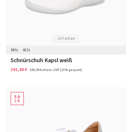
10 Farben
38½
41½
Schnürschuh Kapsl weiß
161,40 €
189,90 €
ehem. UVP
(15% gespart)