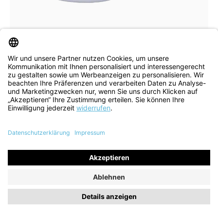
10 Farben
In vielen Größen verfügbar
Schnürschuh Kapsl lavender
132,90 €
189,90 €
ehem. UVP
(30% gespart)