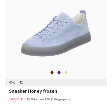
braun
lila
beige
Farben
40½
42
Sneaker Honey frozen
152,90 €
179,90 €
ehem. UVP
(15% gespart)