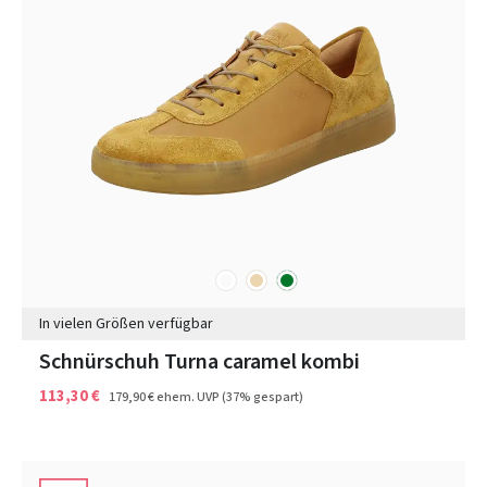
sonstige
beige
grün
Farben
In vielen Größen verfügbar
Schnürschuh Turna caramel kombi
113,30 €
179,90 €
ehem. UVP
(37% gespart)