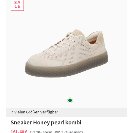
grün
Farben
In vielen Größen verfügbar
Sneaker Honey pearl kombi
161,40 €
189,90 €
ehem. UVP
(15% gespart)