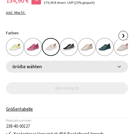
134,90 €
179,90 €
ehem. UVP
(25% gespart)
inkl. MwSt.
Farben
❯
Größe wählen
Warenkorb
Größentabelle
Produktnummer:
238-40-00127