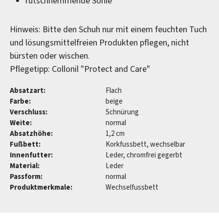
rutschhemmende Sohle
Hinweis: Bitte den Schuh nur mit einem feuchten Tuch
und lösungsmittelfreien Produkten pflegen, nicht
bürsten oder wischen.
Pflegetipp: Collonil "Protect and Care"
Absatzart:
Flach
Farbe:
beige
Verschluss:
Schnürung
Weite:
normal
Absatzhöhe:
1,2 cm
Fußbett:
Korkfussbett, wechselbar
Innenfutter:
Leder, chromfrei gegerbt
Material:
Leder
Passform:
normal
Produktmerkmale:
Wechselfussbett