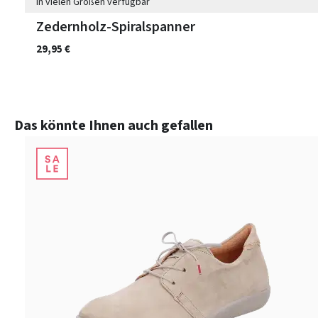
In vielen Größen verfügbar
Zedernholz-Spiralspanner
29,95 €
Produktgalerie überspringen
Das könnte Ihnen auch gefallen