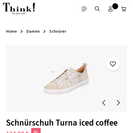
Zum Hauptinhalt springen
Home
Damen
Schnürer
Bildergalerie überspringen
Schnürschuh Turna iced coffee
%