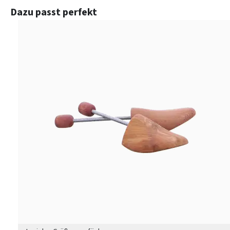
Produktgalerie überspringen
Dazu passt perfekt