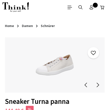
Zum Hauptinhalt springen
Home
Damen
Schnürer
Bildergalerie überspringen
Sneaker Turna panna
%