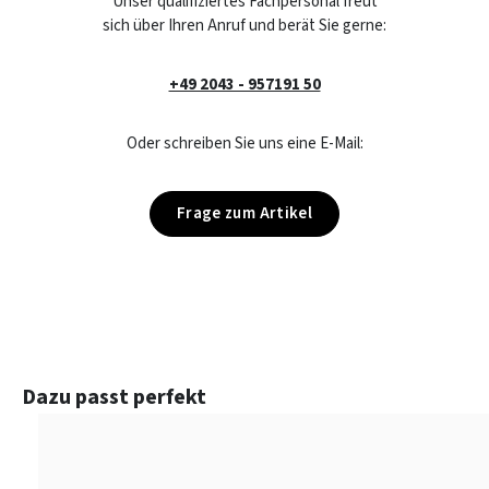
Unser qualifiziertes Fachpersonal freut
sich über Ihren Anruf und berät Sie gerne:
+49 2043 - 957191 50
Oder schreiben Sie uns eine E-Mail:
Frage zum Artikel
Produktgalerie überspringen
Dazu passt perfekt