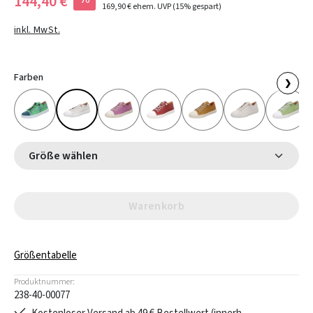
144,40 €
169,90 €
ehem. UVP
(15% gespart)
inkl. MwSt.
Farben
❯
Größe wählen
Warenkorb
Größentabelle
Produktnummer:
238-40-00077