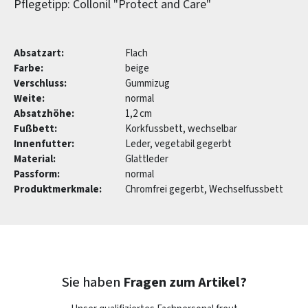
Pflegetipp: Collonil "Protect and Care"
Absatzart:
Flach
Farbe:
beige
Verschluss:
Gummizug
Weite:
normal
Absatzhöhe:
1,2 cm
Fußbett:
Korkfussbett, wechselbar
Innenfutter:
Leder, vegetabil gegerbt
Material:
Glattleder
Passform:
normal
Produktmerkmale:
Chromfrei gegerbt, Wechselfussbett
Sie haben
Fragen zum Artikel?