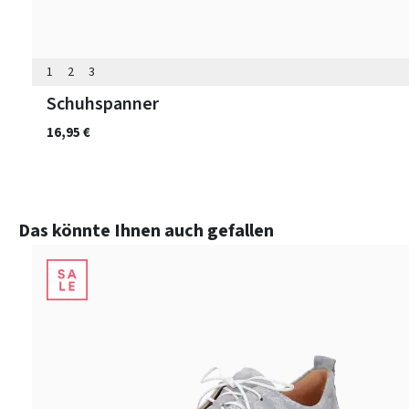
1
2
3
Schuhspanner
16,95 €
Produktgalerie überspringen
Das könnte Ihnen auch gefallen