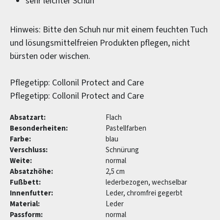
sehr leichter Schuh
Hinweis: Bitte den Schuh nur mit einem feuchten Tuch
und lösungsmittelfreien Produkten pflegen, nicht
bürsten oder wischen.
Pflegetipp: Collonil Protect and Care
Pflegetipp: Collonil Protect and Care
Absatzart:
Flach
Besonderheiten:
Pastellfarben
Farbe:
blau
Verschluss:
Schnürung
Weite:
normal
Absatzhöhe:
2,5 cm
Fußbett:
lederbezogen, wechselbar
Innenfutter:
Leder, chromfrei gegerbt
Material:
Leder
Passform:
normal