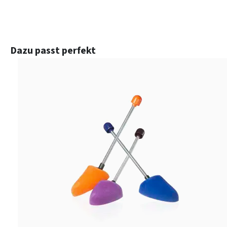
Produktgalerie überspringen
Dazu passt perfekt