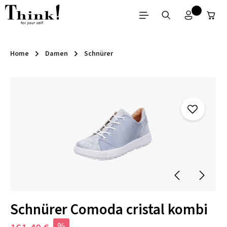
Zum Hauptinhalt springen
Home
Damen
Schnürer
Bildergalerie überspringen
Schnürer Comoda cristal kombi
%