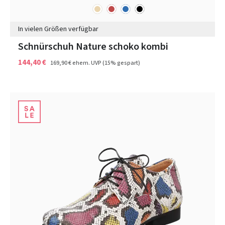
beige
rot
blau
schwarz
Farben
In vielen Größen verfügbar
Schnürschuh Nature schoko kombi
144,40 €
169,90 €
ehem. UVP
(15% gespart)