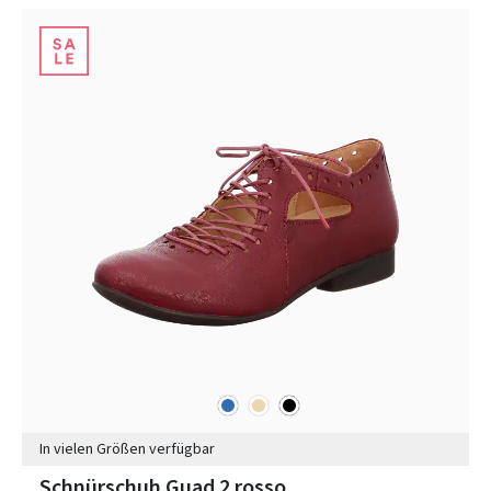
blau
beige
schwarz
Farben
In vielen Größen verfügbar
Schnürschuh Guad 2 rosso