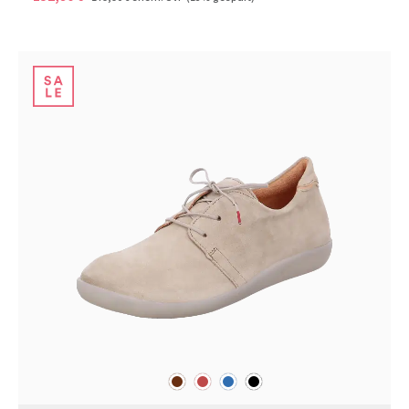
braun
rot
blau
schwarz
Farben