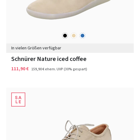
schwarz
beige
blau
Farben
In vielen Größen verfügbar
Schnürer Nature iced coffee
111,90 €
159,90 €
ehem. UVP
(30% gespart)