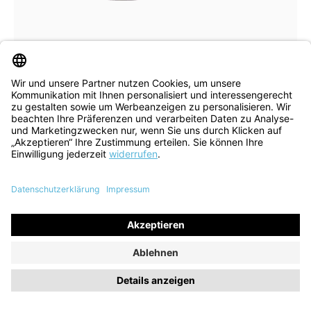
In vielen Größen verfügbar
Sneaker Blo cream
118,90 €
169,90 €
ehem. UVP
(30% gespart)