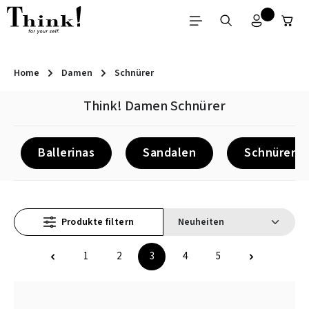
Zum Hauptinhalt springen
Home
Damen
Schnürer
Think! Damen Schnürer
Ballerinas
Sandalen
Schnürer
Produkte filtern
1
2
3
4
5
Seite
Seite
Seite
Seite
Seite