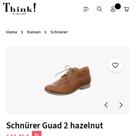
Zum Hauptinhalt springen
Home
Damen
Schnürer
Bildergalerie überspringen
Schnürer Guad 2 hazelnut
%