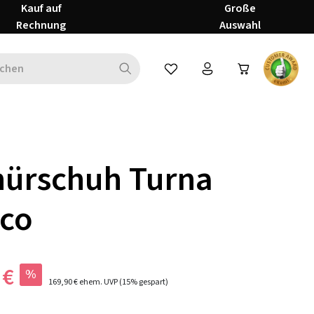
Kauf auf
Große
Rechnung
Auswahl
Du hast 0 Produkte auf dem Mer
nürschuh Turna
nco
 €
%
169,90 €
ehem. UVP
(15% gespart)