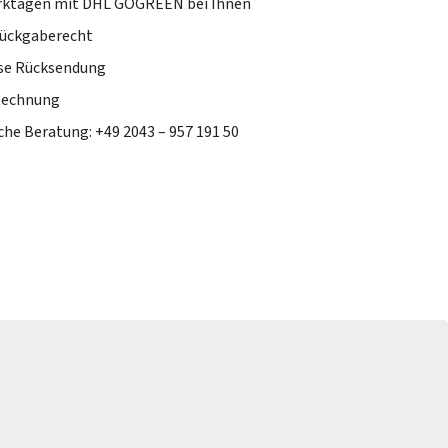
erktagen mit DHL GOGREEN bei Ihnen
Rückgaberecht
se Rücksendung
Rechnung
che Beratung: +49 2043 – 957 191 50