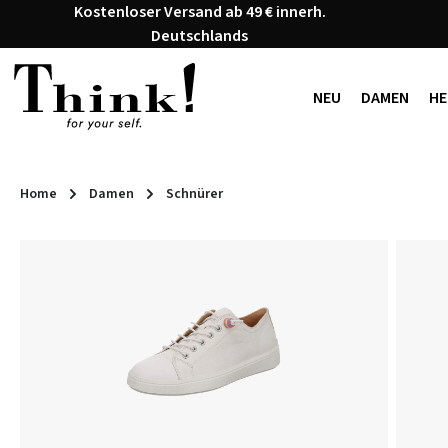
Kostenloser Versand ab 49 € innerh.
 Hauptinhalt springen
Zur Suche springen
Zur Hauptnavigation springen
Deutschlands
NEU
DAMEN
HE
Home
Damen
Schnürer
Bildergalerie überspringen