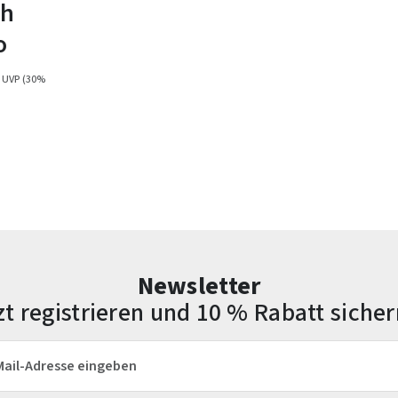
uh
o
 UVP
(30%
Newsletter
zt registrieren und 10 % Rabatt sicher
esse*