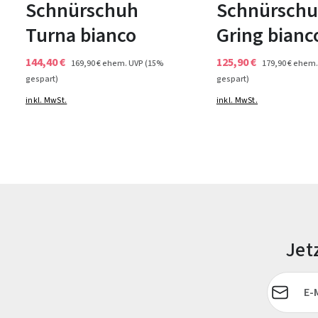
Schnürschuh
Schnürsch
Turna bianco
Gring bianc
144,40 €
125,90 €
169,90 €
ehem. UVP
(15%
179,90 €
ehem.
gespart)
gespart)
inkl. MwSt.
inkl. MwSt.
Jet
E-Mail-Adr