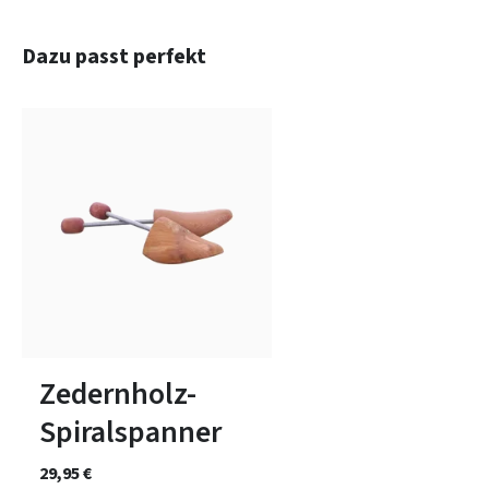
Produktgalerie überspringen
Dazu passt perfekt
In vielen Größen verfügbar
Zedernholz-
Spiralspanner
29,95 €