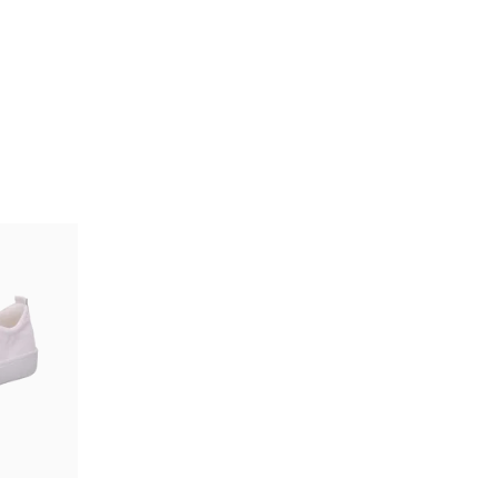
rz
au
bar