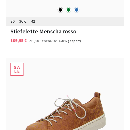
schwarz
grün
blau
Farben
36
36½
42
Stiefelette Menscha rosso
109,95 €
219,90 €
ehem. UVP
(50% gespart)