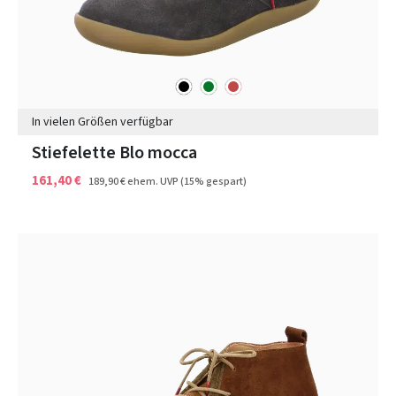
schwarz
grün
rot
Farben
In vielen Größen verfügbar
Stiefelette Blo mocca
161,40 €
189,90 €
ehem. UVP
(15% gespart)