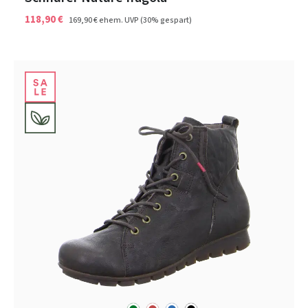
118,90 €
169,90 €
ehem. UVP
(30% gespart)
grün
rot
blau
schwarz