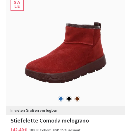
blau
schwarz
braun
Farben
In vielen Größen verfügbar
Stiefelette Comoda melograno
142,40 €
189,90 €
ehem. UVP
(25% gespart)