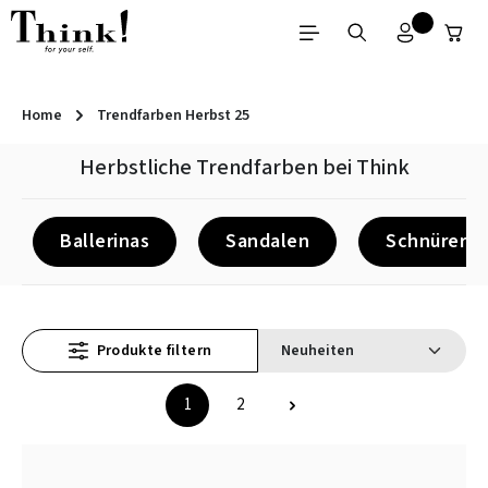
Zum Hauptinhalt springen
Home
Trendfarben Herbst 25
Herbstliche Trendfarben bei Think
Ballerinas
Sandalen
Schnürer
Produkte filtern
1
2
Seite
Seite