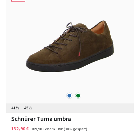
blau
grün
Farben
41½
45½
Schnürer Turna umbra
132,90 €
189,90 €
ehem. UVP
(30% gespart)