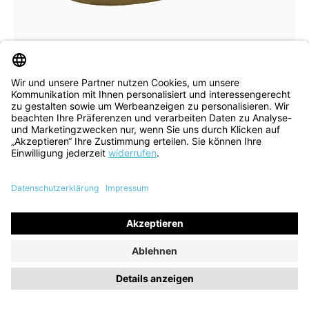
8 Farben
40½
41½
Schnürer Turna toffee kombi
142,40 €
189,90 €
ehem. UVP
(25% gespart)