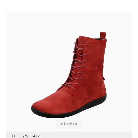
6 Farben
37
37½
42½