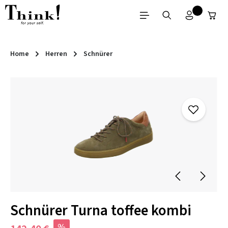
Zum Hauptinhalt springen
Home
Herren
Schnürer
Bildergalerie überspringen
Schnürer Turna toffee kombi
%