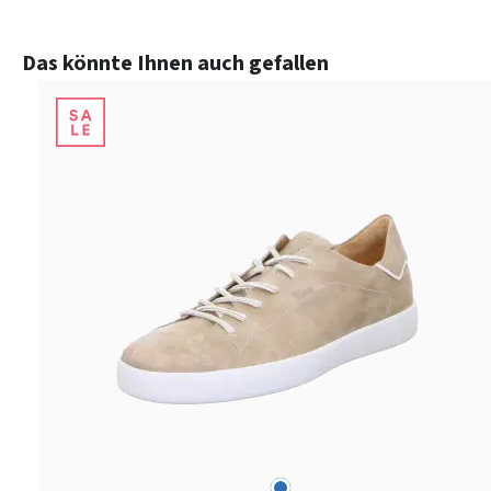
Produktgalerie überspringen
Das könnte Ihnen auch gefallen
blau
Farben