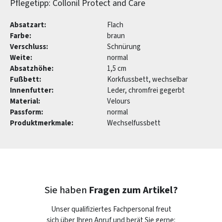
Pflegetipp: Collonil Protect and Care
Absatzart:
Flach
Farbe:
braun
Verschluss:
Schnürung
Weite:
normal
Absatzhöhe:
1,5 cm
Fußbett:
Korkfussbett, wechselbar
Innenfutter:
Leder, chromfrei gegerbt
Material:
Velours
Passform:
normal
Produktmerkmale:
Wechselfussbett
Sie haben
Fragen zum Artikel?
Unser qualifiziertes Fachpersonal freut
sich über Ihren Anruf und berät Sie gerne: