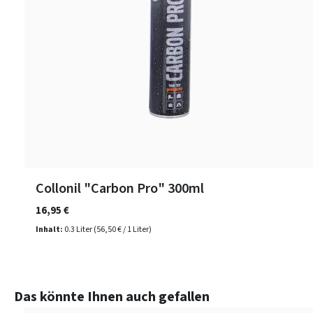
Collonil "Carbon Pro" 300ml
16,95 €
Inhalt:
0.3 Liter
(56,50 € / 1 Liter)
Produktgalerie überspringen
Das könnte Ihnen auch gefallen