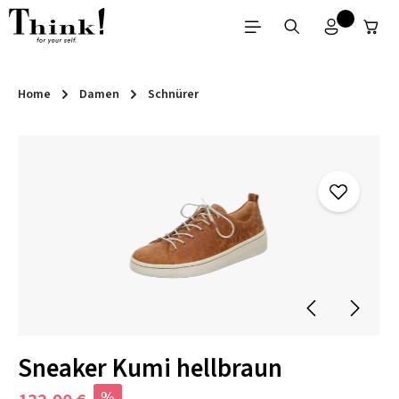
Zum Hauptinhalt springen
Home
Damen
Schnürer
Bildergalerie überspringen
Sneaker Kumi hellbraun
%