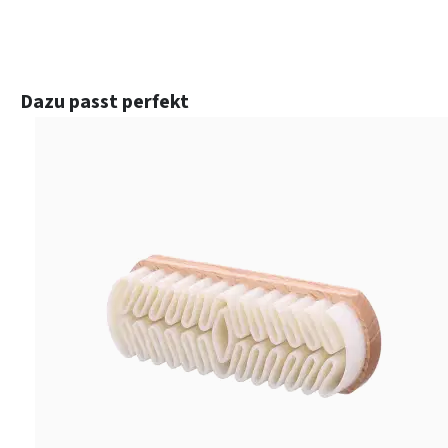
Produktgalerie überspringen
Dazu passt perfekt