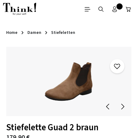
Zum Hauptinhalt springen
Home
Damen
Stiefeletten
Bildergalerie überspringen
Stiefelette Guad 2 braun
179,90 €