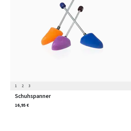
1
2
3
Schuhspanner
16,95 €