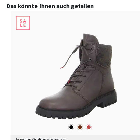
Produktgalerie überspringen
Das könnte Ihnen auch gefallen
schwarz
braun
rot
Farben
In vielen Größen verfügbar