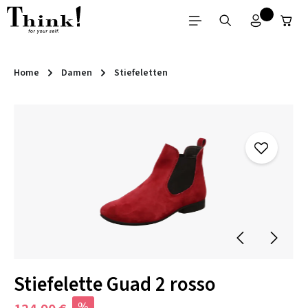
Zum Hauptinhalt springen
Home
Damen
Stiefeletten
Bildergalerie überspringen
Stiefelette Guad 2 rosso
%