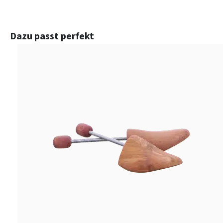
Produktgalerie überspringen
Dazu passt perfekt