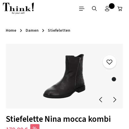
Zum Hauptinhalt springen
Home
Damen
Stiefeletten
Bildergalerie überspringen
Stiefelette Nina mocca kombi
%