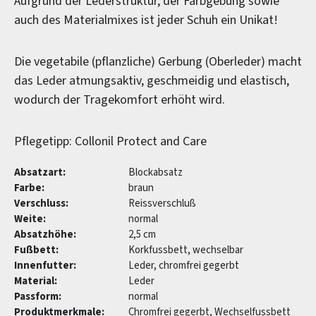
Aufgrund der Lederstruktur, der Farbgebung sowie
auch des Materialmixes ist jeder Schuh ein Unikat!
Die vegetabile (pflanzliche) Gerbung (Oberleder) macht
das Leder atmungsaktiv, geschmeidig und elastisch,
wodurch der Tragekomfort erhöht wird.
Pflegetipp: Collonil Protect and Care
Absatzart:
Blockabsatz
Farbe:
braun
Verschluss:
Reissverschluß
Weite:
normal
Absatzhöhe:
2,5 cm
Fußbett:
Korkfussbett, wechselbar
Innenfutter:
Leder, chromfrei gegerbt
Material:
Leder
Passform:
normal
Produktmerkmale:
Chromfrei gegerbt, Wechselfussbett