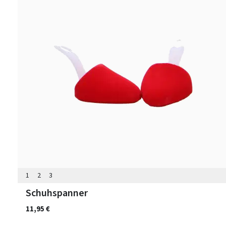
1
2
3
Schuhspanner
11,95 €