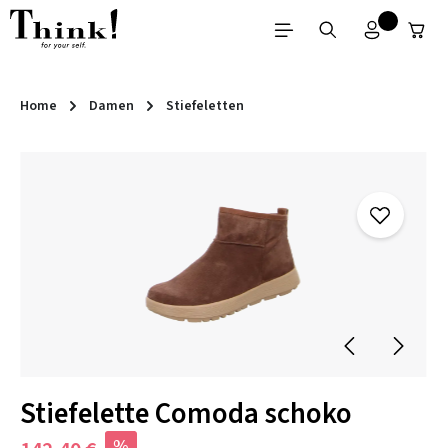
Zum Hauptinhalt springen
Home
Damen
Stiefeletten
Bildergalerie überspringen
Stiefelette Comoda schoko
%