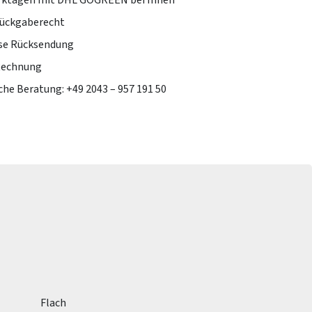
erktagen mit DHL GOGREEN bei Ihnen
Rückgaberecht
se Rücksendung
Rechnung
che Beratung: +49 2043 – 957 191 50
Flach