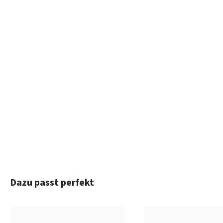
Produktgalerie überspringen
Dazu passt perfekt