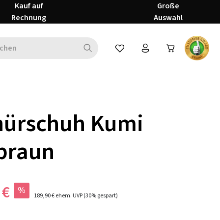
Kauf auf
Große
Rechnung
Auswahl
Du hast 0 Produkte auf dem Mer
nürschuh Kumi
braun
 €
%
189,90 €
ehem. UVP
(30% gespart)