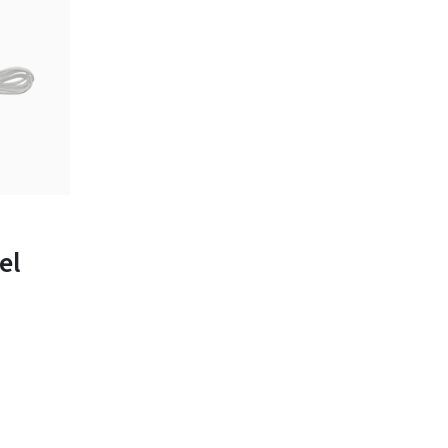
bar
el