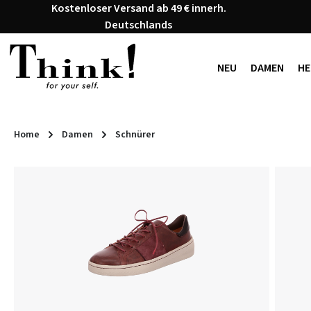
Kostenloser Versand ab 49 € innerh.
 Hauptinhalt springen
Zur Suche springen
Zur Hauptnavigation springen
Deutschlands
NEU
DAMEN
HE
Home
Damen
Schnürer
Bildergalerie überspringen