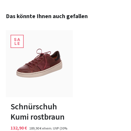
Produktgalerie überspringen
Das könnte Ihnen auch gefallen
schwarz
Farben
In vielen Größen verfügbar
Schnürschuh
Kumi rostbraun
132,90 €
189,90 €
ehem. UVP
(30%