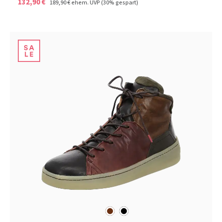
132,90 €
189,90 €
ehem. UVP
(30% gespart)
braun
schwarz
Farben