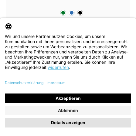
grün
blau
schwarz
Farben
In vielen Größen verfügbar
Schnürschuh Menscha rosso
152,90 €
179,90 €
ehem. UVP
(15% gespart)