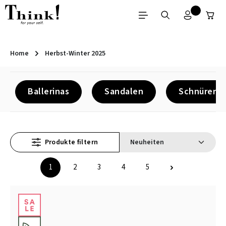
Zum Hauptinhalt springen
Home
Herbst-Winter 2025
Ballerinas
Sandalen
Schnürer
Produkte filtern
1
2
3
4
5
Seite
Seite
Seite
Seite
Seite