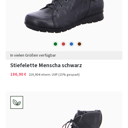
grün
rot
blau
braun
Farben
In vielen Größen verfügbar
Stiefelette Menscha schwarz
186,90 €
219,90 €
ehem. UVP
(15% gespart)