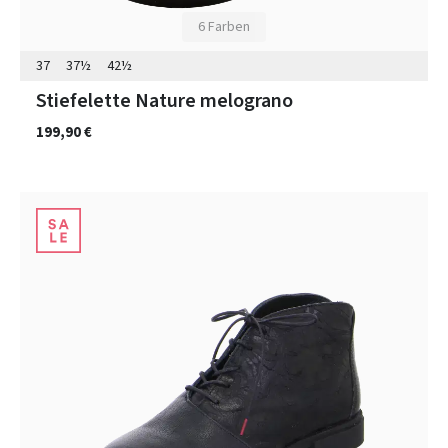
6 Farben
37
37½
42½
Stiefelette Nature melograno
199,90 €