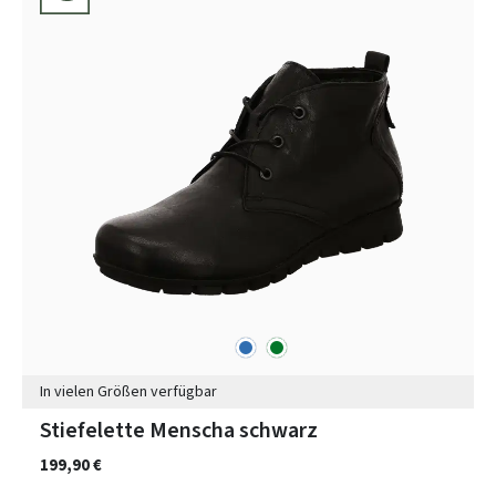
blau
grün
Farben
In vielen Größen verfügbar
Stiefelette Menscha schwarz
199,90 €