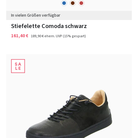
blau
braun
rot
Farben
In vielen Größen verfügbar
Stiefelette Comoda schwarz
161,40 €
189,90 €
ehem. UVP
(15% gespart)