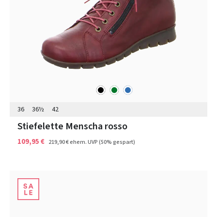
schwarz
grün
blau
Farben
36
36½
42
Stiefelette Menscha rosso
109,95 €
219,90 €
ehem. UVP
(50% gespart)