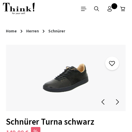
Zum Hauptinhalt springen
Home
Herren
Schnürer
Bildergalerie überspringen
Schnürer Turna schwarz
%