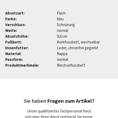
Absatzart:
Flach
Farbe:
blau
Verschluss:
Schnürung
Weite:
normal
Absatzhöhe:
0,6 cm
Fußbett:
Korkfussbett, wechselbar
Innenfutter:
Leder, chromfrei gegerbt
Material:
Nappa
Passform:
normal
Produktmerkmale:
Wechselfussbett
Sie haben
Fragen zum Artikel?
Unser qualifiziertes Fachpersonal freut
sich über Ihren Anruf und berät Sie gerne: