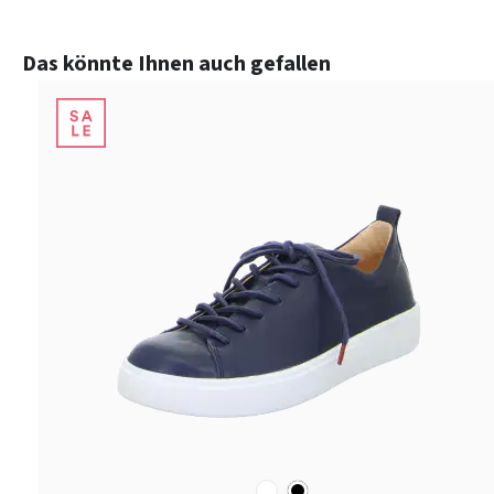
Produktgalerie überspringen
Das könnte Ihnen auch gefallen
weiß
schwarz
Farben