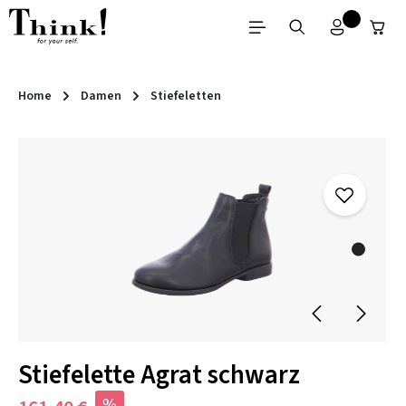
Zum Hauptinhalt springen
Home
Damen
Stiefeletten
Bildergalerie überspringen
Stiefelette Agrat schwarz
%