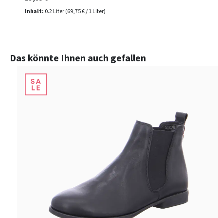
Inhalt:
0.2 Liter
(69,75 € / 1 Liter)
Produktgalerie überspringen
Das könnte Ihnen auch gefallen