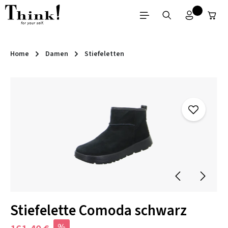
Zum Hauptinhalt springen
Home
Damen
Stiefeletten
Bildergalerie überspringen
Stiefelette Comoda schwarz
%