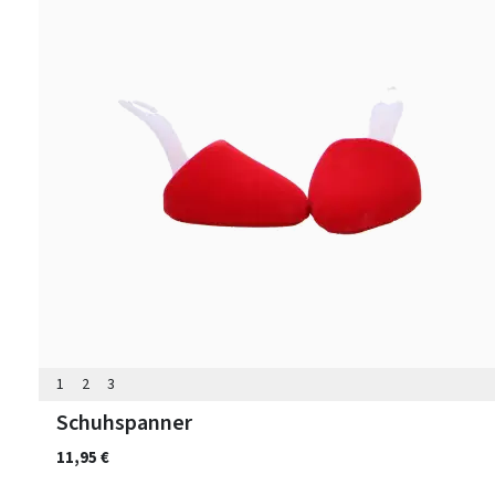
1
2
3
Schuhspanner
11,95 €