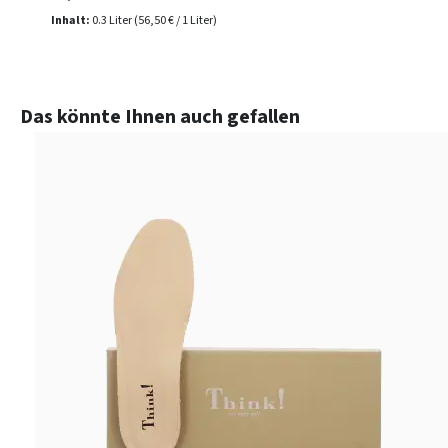
Inhalt:
0.3 Liter
(56,50 € / 1 Liter)
Produktgalerie überspringen
Das könnte Ihnen auch gefallen