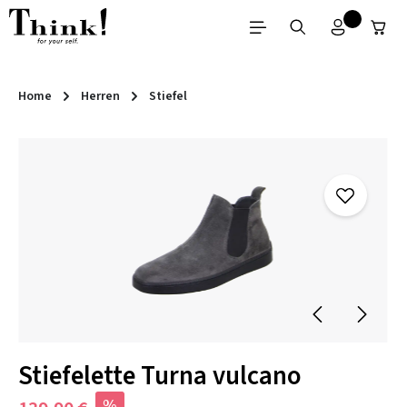
Zum Hauptinhalt springen
Home
Herren
Stiefel
Bildergalerie überspringen
Stiefelette Turna vulcano
%