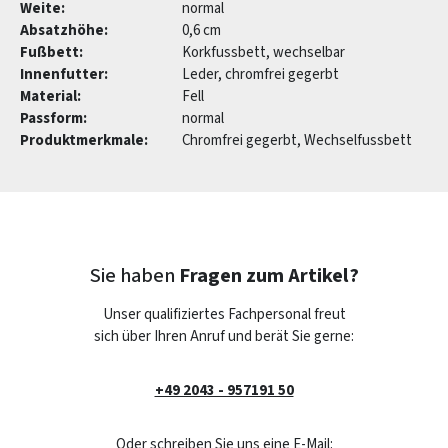
Weite:
normal
Absatzhöhe:
0,6 cm
Fußbett:
Korkfussbett, wechselbar
Innenfutter:
Leder, chromfrei gegerbt
Material:
Fell
Passform:
normal
Produktmerkmale:
Chromfrei gegerbt, Wechselfussbett
Sie haben
Fragen zum Artikel?
Unser qualifiziertes Fachpersonal freut
sich über Ihren Anruf und berät Sie gerne:
+49 2043 - 957191 50
Oder schreiben Sie uns eine E-Mail: