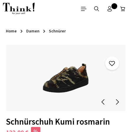
Zum Hauptinhalt springen
Home
Damen
Schnürer
Bildergalerie überspringen
Schnürschuh Kumi rosmarin
%