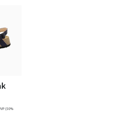
arz
ak
UVP
(50%