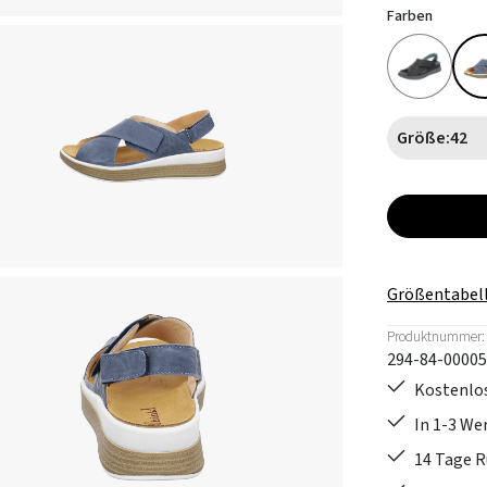
Farben
Größe:
42
Größentabel
Produktnummer:
294-84-00005
Kostenlos
In 1-3 W
14 Tage 