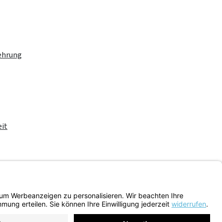
ehrung
eit