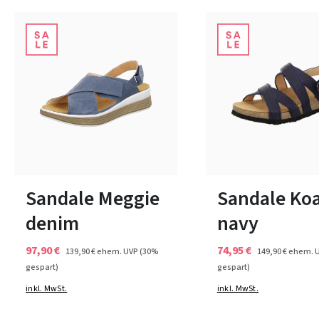
schwarz
weiß
schw
Farben
Farben
38
42
36
Sandale Meggie
Sandale Ko
denim
navy
97,90 €
74,95 €
139,90 €
ehem. UVP
(30%
149,90 €
ehem. 
gespart)
gespart)
inkl. MwSt.
inkl. MwSt.