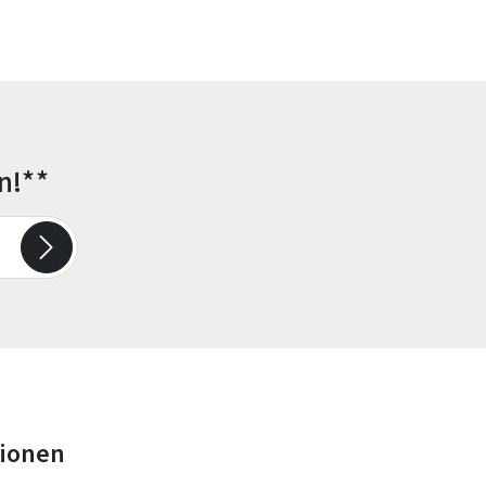
n!**
tionen