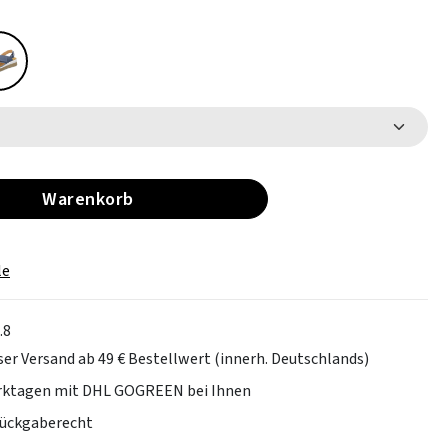
Warenkorb
le
.8
er Versand ab 49 € Bestellwert (innerh. Deutschlands)
erktagen mit DHL GOGREEN bei Ihnen
Rückgaberecht