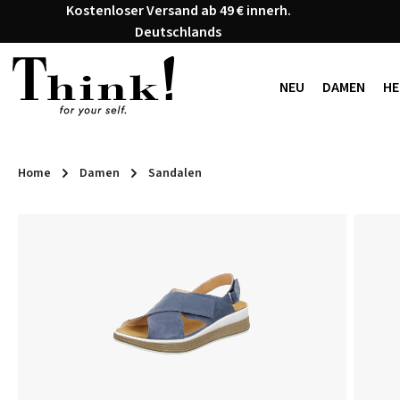
Kostenloser Versand ab 49 € innerh.
 Hauptinhalt springen
Zur Suche springen
Zur Hauptnavigation springen
Deutschlands
NEU
DAMEN
HE
Home
Damen
Sandalen
Bildergalerie überspringen