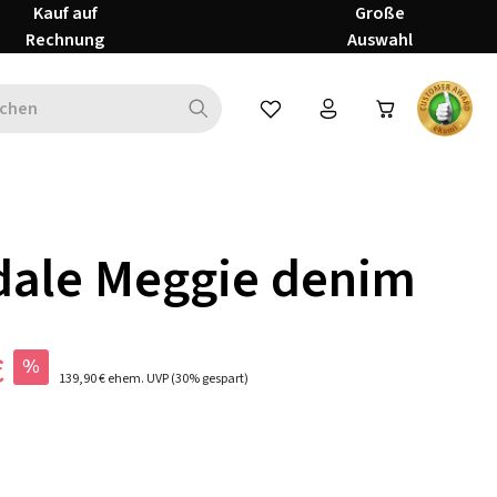
Kauf auf
Große
Rechnung
Auswahl
Du hast 0 Produkte auf dem Mer
dale Meggie denim
€
%
139,90 €
ehem. UVP
(30% gespart)