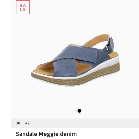
schwarz
Farben
38
42
Sandale Meggie denim