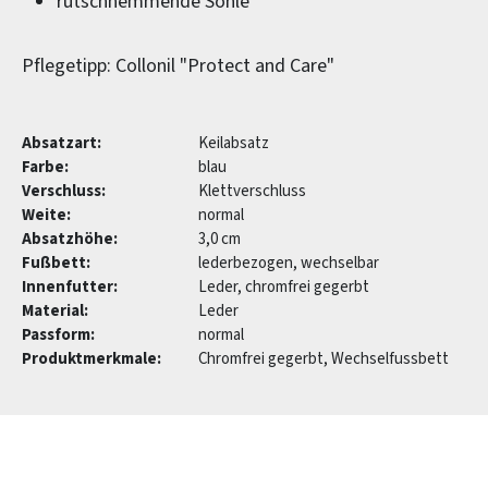
rutschhemmende Sohle
Pflegetipp: Collonil "Protect and Care"
Absatzart:
Keilabsatz
Farbe:
blau
Verschluss:
Klettverschluss
Weite:
normal
Absatzhöhe:
3,0 cm
Fußbett:
lederbezogen, wechselbar
Innenfutter:
Leder, chromfrei gegerbt
Material:
Leder
Passform:
normal
Produktmerkmale:
Chromfrei gegerbt, Wechselfussbett