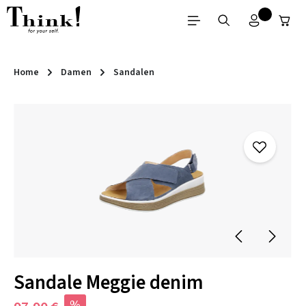
Zum Hauptinhalt springen
Home
Damen
Sandalen
Bildergalerie überspringen
Sandale Meggie denim
%