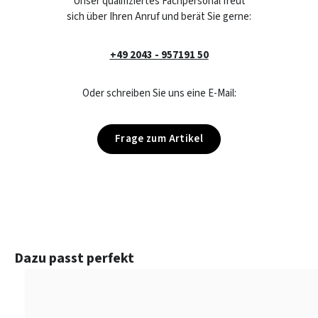
Unser qualifiziertes Fachpersonal freut
sich über Ihren Anruf und berät Sie gerne:
+49 2043 - 957191 50
Oder schreiben Sie uns eine E-Mail:
Frage zum Artikel
Produktgalerie überspringen
Dazu passt perfekt