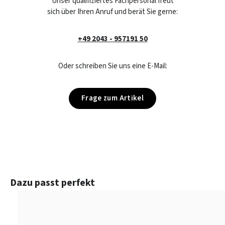
Unser qualifiziertes Fachpersonal freut
sich über Ihren Anruf und berät Sie gerne:
+49 2043 - 957191 50
Oder schreiben Sie uns eine E-Mail:
Frage zum Artikel
Produktgalerie überspringen
Dazu passt perfekt