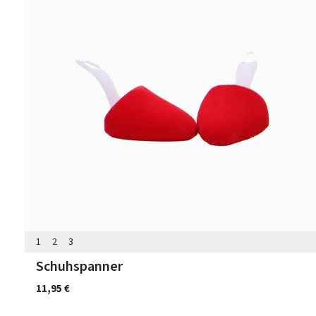
1
2
3
Schuhspanner
11,95 €