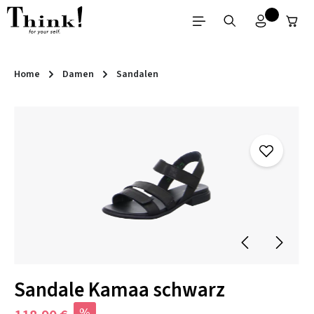
Zum Hauptinhalt springen
Home
Damen
Sandalen
Bildergalerie überspringen
Sandale Kamaa schwarz
%