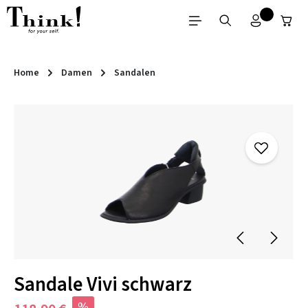
Zum Hauptinhalt springen
Home
Damen
Sandalen
Bildergalerie überspringen
Sandale Vivi schwarz
%