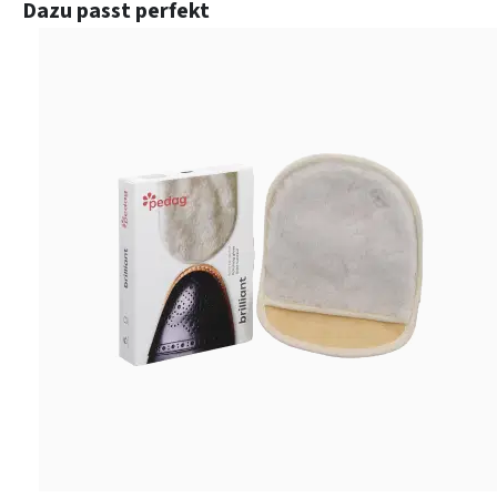
Produktgalerie überspringen
Dazu passt perfekt