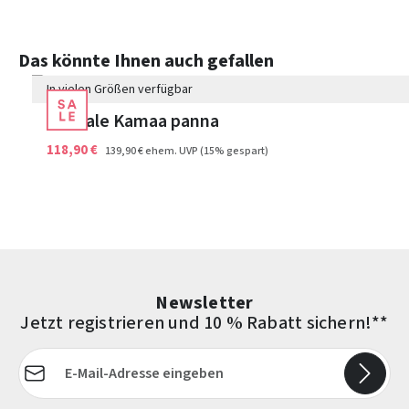
9 Farben
Produktgalerie überspringen
Das könnte Ihnen auch gefallen
In vielen Größen verfügbar
Sandale Kamaa panna
118,90 €
139,90 €
ehem. UVP
(15% gespart)
Newsletter
Jetzt registrieren und 10 % Rabatt sichern!**
E-Mail-Adresse*