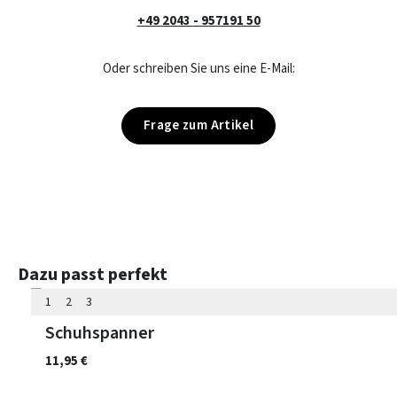
+49 2043 - 957191 50
Oder schreiben Sie uns eine E-Mail:
Frage zum Artikel
Produktgalerie überspringen
Dazu passt perfekt
1
2
3
Schuhspanner
11,95 €