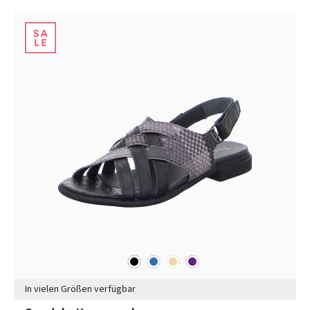
schwarz
blau
beige
lila
Farben
In vielen Größen verfügbar