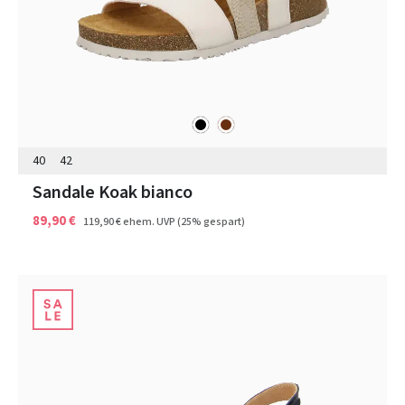
schwarz
braun
Farben
40
42
Sandale Koak bianco
89,90 €
119,90 €
ehem. UVP
(25% gespart)