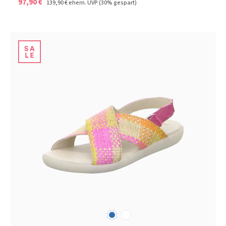
97,90 €
139,90 €
ehem. UVP
(30% gespart)
blau
weiß
Farben