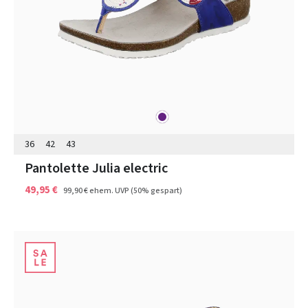
lila
Farben
36
42
43
Pantolette Julia electric
49,95 €
99,90 €
ehem. UVP
(50% gespart)