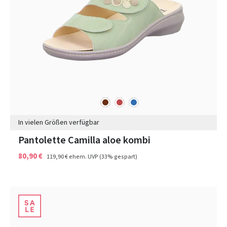
braun
rot
blau
Farben
In vielen Größen verfügbar
Pantolette Camilla aloe kombi
80,90 €
119,90 €
ehem. UVP
(33% gespart)