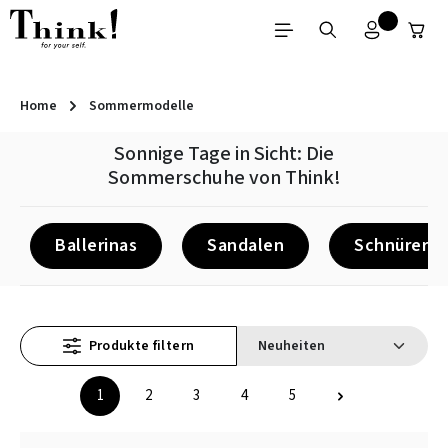
Zum Hauptinhalt springen
Home
Sommermodelle
Sonnige Tage in Sicht: Die
Sommerschuhe von Think!
Ballerinas
Sandalen
Schnürer
Produkte filtern
1
2
3
4
5
Seite
Seite
Seite
Seite
Seite