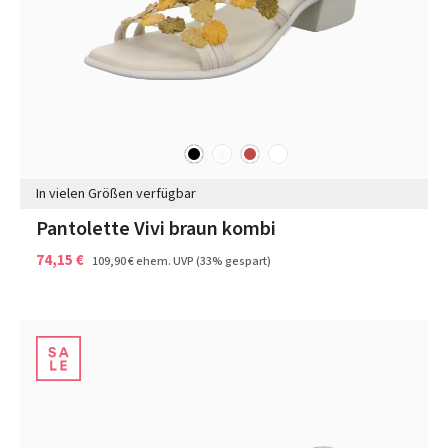
schwarz
sonstige
rot
weiß
Farben
In vielen Größen verfügbar
Pantolette Vivi braun kombi
74,15 €
109,90 €
ehem. UVP
(33% gespart)