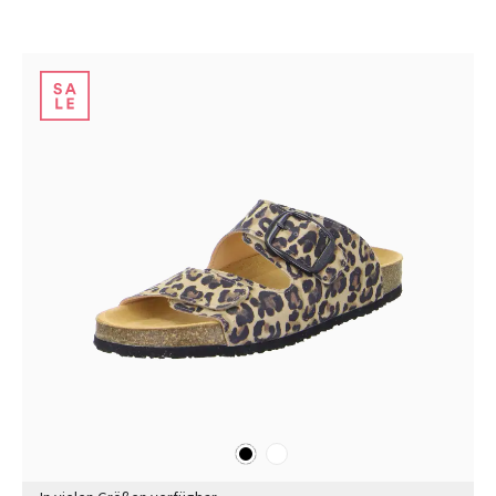
schwarz
weiß
Farben