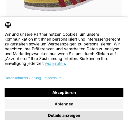
beige
Farben
In vielen Größen verfügbar
Sandale Koak fragola kombi
104,90 €
139,90 €
ehem. UVP
(25% gespart)