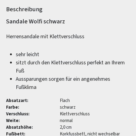
Beschreibung
Produktinformationen
Sandale Wolfi schwarz
Herrensandale mit Klettverschluss
sehr leicht
sitzt durch den Klettverschluss perfekt an Ihrem
Fuß
Aussparungen sorgen für ein angenehmes
Fußklima
Absatzart:
Flach
Farbe:
schwarz
Verschluss:
Klettverschluss
Weite:
normal
Absatzhöhe:
2,0 cm
Fußbett:
Korkfussbett, nicht wechselbar