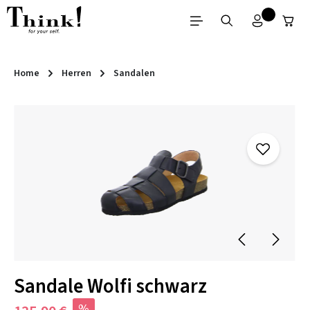
Zum Hauptinhalt springen
Home
Herren
Sandalen
Bildergalerie überspringen
Sandale Wolfi schwarz
%