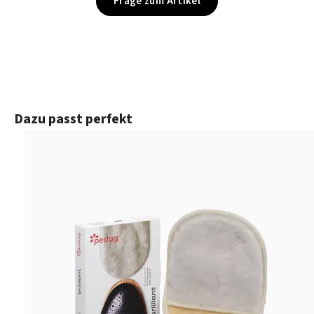
Frage zum Artikel
Produktgalerie überspringen
Dazu passt perfekt