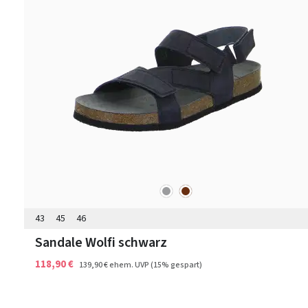
grau
braun
Farben
43
45
46
Sandale Wolfi schwarz
118,90 €
139,90 €
ehem. UVP
(15% gespart)