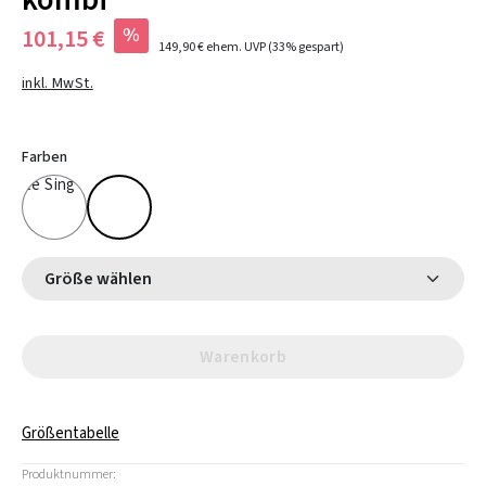
kombi
%
101,15 €
149,90 €
ehem. UVP
(33% gespart)
inkl. MwSt.
Farben
Größe wählen
Warenkorb
Größentabelle
Produktnummer: